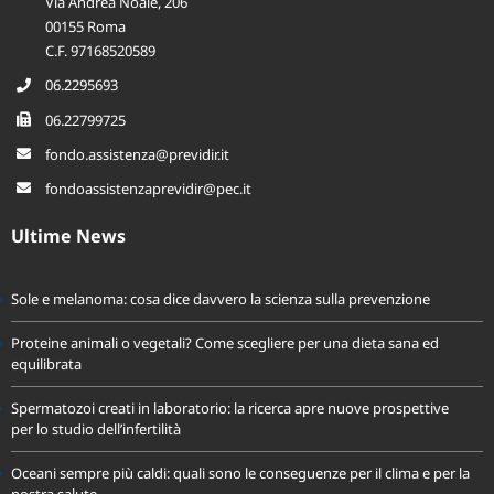
Sede legale:
Via Andrea Noale, 206
00155 Roma
C.F. 97168520589
06.2295693
06.22799725
fondo.assistenza@previdir.it
fondoassistenzaprevidir@pec.it
Ultime News
Sole e melanoma: cosa dice davvero la scienza sulla prevenzione
Proteine animali o vegetali? Come scegliere per una dieta sana ed
equilibrata
Spermatozoi creati in laboratorio: la ricerca apre nuove prospettive
per lo studio dell’infertilità