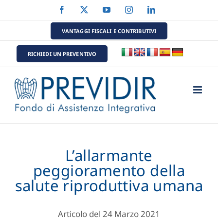
Salta
Facebook
X
YouTube
Instagram
LinkedIn
al
contenuto
VANTAGGI FISCALI E CONTRIBUTIVI
RICHIEDI UN PREVENTIVO
L’allarmante
peggioramento della
salute riproduttiva umana
Articolo del 24 Marzo 2021