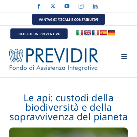
Salta
Facebook
X
YouTube
Instagram
LinkedIn
al
contenuto
VANTAGGI FISCALI E CONTRIBUTIVI
RICHIEDI UN PREVENTIVO
Le api: custodi della
biodiversità e della
sopravvivenza del pianeta