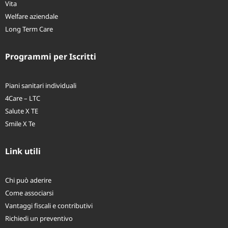
IPM
Vita
Welfare aziendale
Long Term Care
Programmi per Iscritti
Piani sanitari individuali
4Care – LTC
Salute X TE
Smile X Te
Link utili
Chi può aderire
Come associarsi
Vantaggi fiscali e contributivi
Richiedi un preventivo