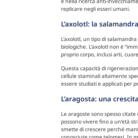
e nella ricerca anti-invecchiam
replicare negli esseri umani.
L’axolotl: la salamandr
L’axolotl, un tipo di salamandra
biologiche. L’axolotl non è “imm
proprio corpo, inclusi arti, cuor
Questa capacità di rigenerazion
cellule staminali altamente spe
essere studiati e applicati per
L’aragosta: una crescit
Le aragoste sono spesso citat
possono vivere fino a un’età str
smette di crescere perché manti
conosciute come telomeri. In mo