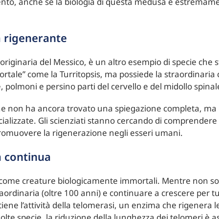
ento, anche se la biologia di questa medusa è estremamen
a rigenerante
 originaria del Messico, è un altro esempio di specie che s
ortale” come la Turritopsis, ma possiede la straordinaria 
e, polmoni e persino parti del cervello e del midollo spinal
e non ha ancora trovato una spiegazione completa, ma è c
cializzate. Gli scienziati stanno cercando di comprende
 promuovere la rigenerazione negli esseri umani.
a continua
e come creature biologicamente immortali. Mentre non s
aordinaria (oltre 100 anni) e continuare a crescere per tu
ene l’attività della telomerasi, un enzima che rigenera 
lte specie, la riduzione della lunghezza dei telomeri è 