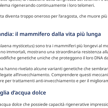
blema rigenerando continuamente i loro telomeri.
 muta diventa troppo oneroso per l’aragosta, che muore pi
ndia: il mammifero dalla vita più lunga
alaena mysticetus) sono tra i mammiferi più longevi al 
no immortali, mostrano una straordinaria resistenza alla
modifiche genetiche uniche che proteggono il loro DNA da
lena hanno rivelato alcune varianti genetiche che sembra
ie legate all’invecchiamento. Comprendere questi meccani
re per trattamenti anti-invecchiamento e per il migliora
iglia d’acqua dolce
’acqua dolce che possiede capacità rigenerative impressio