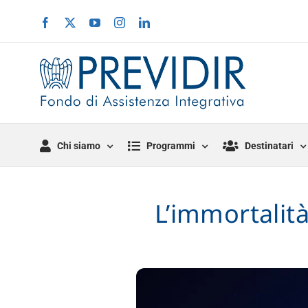
Salta
Facebook
X
YouTube
Instagram
LinkedIn
al
contenuto
Chi siamo
Programmi
Destinatari
L’immortalità