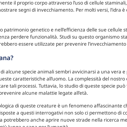
nte il proprio corpo attraverso l’uso di cellule staminal
 mostrare segni di invecchiamento. Per molti versi, l’idra
suo patrimonio genetico e nell’efficienza delle sue cellule
enza perdere funzionalità. Studi su questo organismo st
trebbero essere utilizzate per prevenire l’invecchiamen
mana?
di alcune specie animali sembri avvicinarsi a una vera e 
este caratteristiche all’uomo. La complessità del nostro
care tali processi. Tuttavia, lo studio di queste specie può
evenire alcune malattie legate all’età.
ologica di queste creature è un fenomeno affascinante che
e risposte a questi interrogativi non solo ci permettono di
a potrebbero anche aprire nuove strade nella ricerca me
 più lunga e sana per l’umanità.