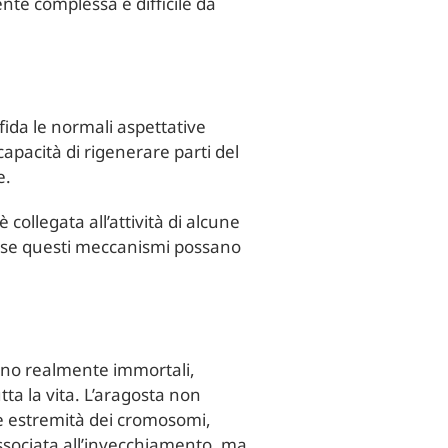
te complessa e difficile da
fida le normali aspettative
capacità di rigenerare parti del
e.
ollegata all’attività di alcune
re se questi meccanismi possano
ono realmente immortali,
tta la vita. L’aragosta non
le estremità dei cromosomi,
associata all’invecchiamento, ma