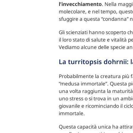
l’invecchiamento
. Nella maggio
molecolare, e nel tempo, quest
sfuggire a questa “condanna” n
Gli scienziati hanno scoperto c
il loro stato di salute e vitali
Vediamo alcune delle specie ani
La turritopsis dohrnii
Probabilmente la creatura più f
“medusa immortale”. Questa picco
una volta raggiunta la maturità
uno stress o si trova in un ambie
giovanile e ricominciando il cic
immortale.
Questa capacità unica ha attirat