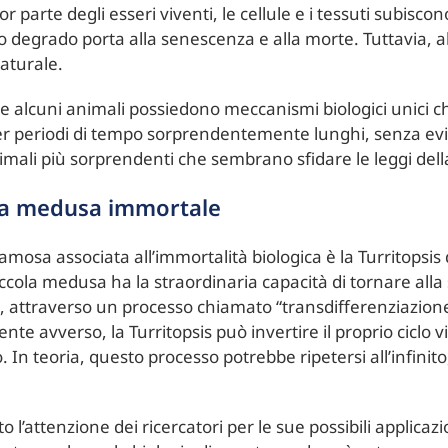
r parte degli esseri viventi, le cellule e i tessuti subiscon
o degrado porta alla senescenza e alla morte. Tuttavia,
aturale.
he alcuni animali possiedono meccanismi biologici unici 
tà per periodi di tempo sorprendentemente lunghi, senza e
mali più sorprendenti che sembrano sfidare le leggi della
: la medusa immortale
amosa associata all’immortalità biologica è la Turritopsi
la medusa ha la straordinaria capacità di tornare alla sua
, attraverso un processo chiamato “transdifferenziazion
nte avverso, la Turritopsis può invertire il proprio ciclo v
lo. In teoria, questo processo potrebbe ripetersi all’infin
o l’attenzione dei ricercatori per le sue possibili applicaz