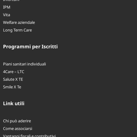
Infortuni
IPM
Vita
Welfare aziendale
Long Term Care
Programmi per Iscritti
Piani sanitari individuali
4Care – LTC
Salute X TE
Smile X Te
Link utili
Chi può aderire
Come associarsi