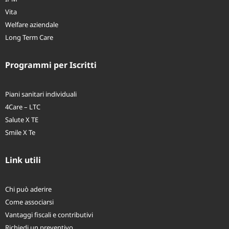
Vita
Welfare aziendale
Long Term Care
Programmi per Iscritti
Piani sanitari individuali
4Care – LTC
Salute X TE
Smile X Te
Link utili
Chi può aderire
Come associarsi
Vantaggi fiscali e contributivi
Richiedi un preventivo