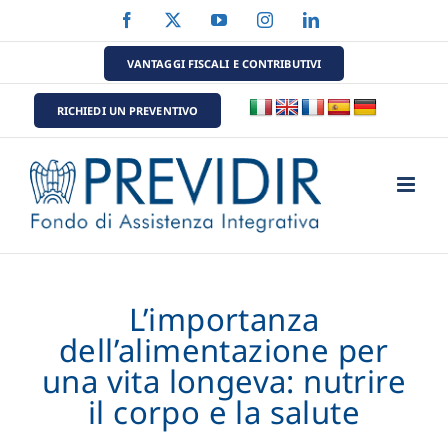
Salta
Facebook
X
YouTube
Instagram
LinkedIn
al
contenuto
VANTAGGI FISCALI E CONTRIBUTIVI
RICHIEDI UN PREVENTIVO
L’importanza
dell’alimentazione per
una vita longeva: nutrire
il corpo e la salute