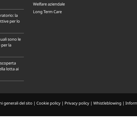
Welfare aziendale
Long Term Care
ratorio: la
tive per lo
uali sono le
 per la
a scoperta
la lotta ai
i generali del sito
|
Cookie policy
|
Privacy policy
|
Whistleblowing
|
Infor