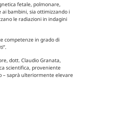
gnetica fetale, polmonare,
ai bambini, sia ottimizzando i
ano le radiazioni in indagini
ate competenze in grado di
i”.
tore, dott. Claudio Granata,
rca scientifica, proveniente
rlo – saprà ulteriormente elevare