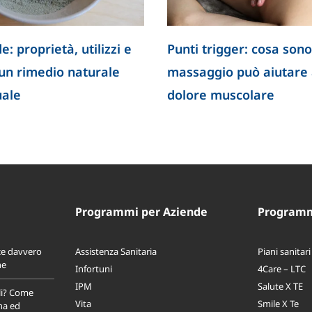
e: proprietà, utilizzi e
Punti trigger: cosa sono
 un rimedio naturale
massaggio può aiutare a
uale
dolore muscolare
Programmi per Aziende
Programmi
ce davvero
Assistenza Sanitaria
Piani sanitari
ne
Infortuni
4Care – LTC
IPM
Salute X TE
li? Come
Vita
Smile X Te
na ed