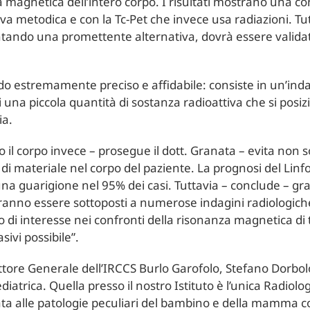
 magnetica dell’intero corpo. I risultati mostrano una c
va metodica e con la Tc-Pet che invece usa radiazioni. Tu
ntando una promettente alternativa, dovrà essere validata
do estremamente preciso e affidabile: consiste in un’in
 una piccola quantità di sostanza radioattiva che si pos
ia.
 il corpo invece – prosegue il dott. Granata – evita non so
e di materiale nel corpo del paziente. La prognosi del Li
i una guarigione nel 95% dei casi. Tuttavia – conclude – gr
tranno essere sottoposti a numerose indagini radiologiche
di interesse nei confronti della risonanza magnetica di t
ivi possibile”.
ettore Generale dell’IRCCS Burlo Garofolo, Stefano Dorbol
diatrica. Quella presso il nostro Istituto è l’unica Radiolo
ta alle patologie peculiari del bambino e della mamma co