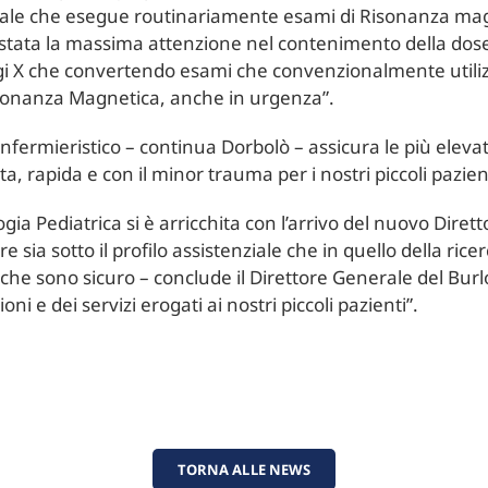
gionale che esegue routinariamente esami di Risonanza ma
estata la massima attenzione nel contenimento della dose 
gi X che convertendo esami che convenzionalmente utilizz
Risonanza Magnetica, anche in urgenza”.
 infermieristico – continua Dorbolò – assicura le più elev
 rapida e con il minor trauma per i nostri piccoli pazient
ia Pediatrica si è arricchita con l’arrivo del nuovo Diret
 sia sotto il profilo assistenziale che in quello della rice
a, che sono sicuro – conclude il Direttore Generale del Bu
zioni e dei servizi erogati ai nostri piccoli pazienti”.
TORNA ALLE NEWS