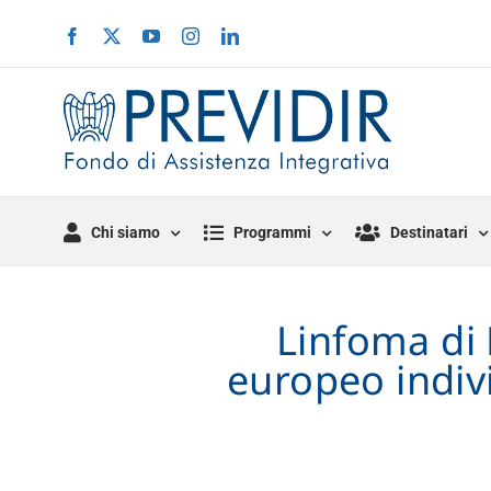
Salta
Facebook
X
YouTube
Instagram
LinkedIn
al
contenuto
Chi siamo
Programmi
Destinatari
Linfoma di 
europeo indivi