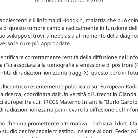
Articolo del 26 Ottobre 2020
 adolescenti è il linfoma di Hodgkin, malattia che può coin
pia di questo tumore cambia radicalmente in funzione dell
suo sviluppo si trovi la neoplasia al momento della diagn
 verso le cure più appropriate.
dentificare correttamente l’entità della diffusione del li
(Tc) associata alla tomografia a emissione di positroni (
ntità di radiazioni ionizzanti (raggi X); questo però in fu
lticentrico recentemente pubblicato su “European Radiolog
a ricerca, coordinata dall’Università di Utrecht in Olanda,
ci europei tra cui l’IRCCS Materno Infantile “Burlo Garofol
di radiazioni ionizzanti per rilevare la diffusione del linf
rano che una promettente alternativa – dichiara il dott. C
o studio per l’ospedale triestino, insieme al dott. Federi