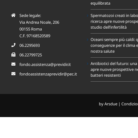
equilibrata
Sede legale:
Spermatozoi creati in labo
ricerca apre nuove prospet
Via Andrea Noale, 206
studio dell’infertilità
00155 Roma
C.F. 97168520589
Oceani sempre più caldi: q
06.2295693
conseguenze per il clima e
nostra salute
06.22799725
Antibiotici del futuro: un
fondo.assistenza@previdir.it
apre nuove prospettive nel
fondoassistenzaprevidir@pec.it
batteri resistenti
by
Arsdue
|
Condizion