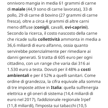
onnivoro mangia in media 61 grammi di carne
di
maiale
(44,9 sono di carne lavorata), 33 di
pollo, 29 di carne di bovino (27 grammi di carne
fresca), oltre a circa 4 grammi di altre carni
meno diffuse (
conigli
, cavalli,
ovi-caprini
).
Secondo la ricerca, il costo nascosto della carne
che ricade sulla
collettività
ammonta in media a
36,6 miliardi di euro all’anno, ossia quanto
servirebbe potenzialmente per rimediare ai
danni generati. Si tratta di 605 euro per ogni
cittadino, con un range che varia dai 316 ai
1.530 euro a testa. Dovuti per il 48% a
costi
ambientali
e per il 52% a quelli sanitari. Come
ordine di grandezza, la cifra equivale alla somma
di tre imposte attive in
Italia
: quella sull’energia
elettrica e gli oneri di sistema (14,4 miliardi di
euro nel 2017), l’addizionale regionale Irpef
(11,8 miliardi), l’imposta sui tabacchi (10,5