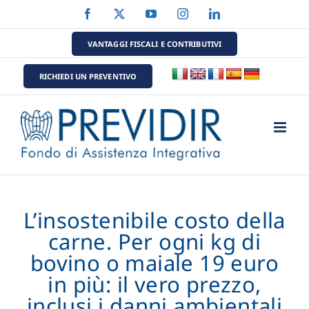
Salta
Facebook
X
YouTube
Instagram
LinkedIn
al
contenuto
VANTAGGI FISCALI E CONTRIBUTIVI
RICHIEDI UN PREVENTIVO
L’insostenibile costo della
carne. Per ogni kg di
bovino o maiale 19 euro
in più: il vero prezzo,
inclusi i danni ambientali