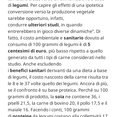
di
legumi
. Per capire gli effetti di una ipotetica
conversione verso la produzione vegetale
sarebbe opportuno, infatti,
condurre
ulteriori
studi
, in quando
entrerebbero in gioco diverse dinamiche”. Di
fatto, il costo ambientale e
sanitario
dovuto al
consumo di 100 grammi di legumi è di
5
centesimi di euro
, più basso rispetto a quello
generato da tutti i tipi di carne considerati nello
studio. Anche escludendo
i
benefici
sanitari
derivanti da una dieta a base
di legumi, il costo nascosto della carne risulta tra
le 8 e le 37 volte quello dei legumi. Ancora di più,
se il confronto è su base proteica. Perché su 100
grammi di prodotto, la
soia
ne contiene 36, i
piselli 21,5, la carne di bovino 20, il pollo 17,5 e il
maiale 16. Facendo i conti, 100 grammi
di
proteine
da legumi costano alla collettività 17