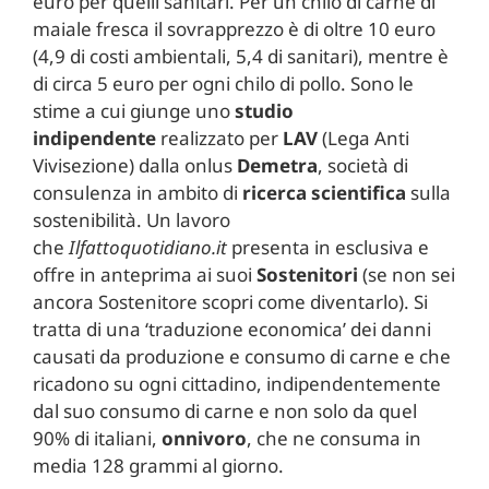
euro per quelli sanitari. Per un chilo di carne di
maiale fresca il sovrapprezzo è di oltre 10 euro
(4,9 di costi ambientali, 5,4 di sanitari), mentre è
di circa 5 euro per ogni chilo di pollo. Sono le
stime a cui giunge uno
studio
indipendente
realizzato per
LAV
(Lega Anti
Vivisezione) dalla onlus
Demetra
, società di
consulenza in ambito di
ricerca scientifica
sulla
sostenibilità. Un lavoro
che
Ilfattoquotidiano.it
presenta in esclusiva e
offre in anteprima ai suoi
Sostenitori
(se non sei
ancora Sostenitore scopri come diventarlo). Si
tratta di una ‘traduzione economica’ dei danni
causati da produzione e consumo di carne e che
ricadono su ogni cittadino, indipendentemente
dal suo consumo di carne e non solo da quel
90% di italiani,
onnivoro
, che ne consuma in
media 128 grammi al giorno.