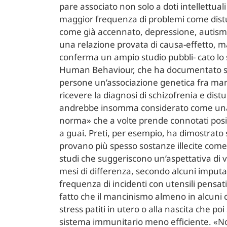
pare associato non solo a doti intellettual
maggior frequenza di problemi come distu
come già accennato, depressione, autismo,
una relazione provata di causa-effetto, ma
conferma un ampio studio pubbli- cato lo
Human Behaviour, che ha documentato su 
persone un’associazione genetica fra man
ricevere la diagnosi di schizofrenia e dis
andrebbe insomma considerato come una 
norma» che a volte prende connotati positi
a guai. Preti, per esempio, ha dimostrato 
provano più spesso sostanze illecite come l
studi che suggeriscono un’aspettativa di v
mesi di differenza, secondo alcuni imputa
frequenza di incidenti con utensili pensat
fatto che il mancinismo almeno in alcuni
stress patiti in utero o alla nascita che po
sistema immunitario meno efficiente. «No