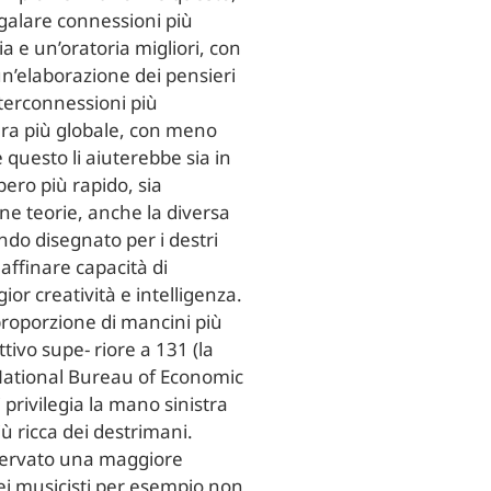
egalare connessioni più
a e un’oratoria migliori, con
un’elaborazione dei pensieri
terconnessioni più
ra più globale, con meno
e questo li aiuterebbe sia in
pero più rapido, sia
une teorie, anche la diversa
ndo disegnato per i destri
affinare capacità di
or creatività e intelligenza.
proporzione di mancini più
tivo supe- riore a 131 (la
 National Bureau of Economic
privilegia la mano sinistra
ù ricca dei destrimani.
sservato una maggiore
i musicisti per esempio non