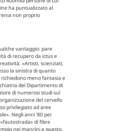
lto 400mila persone di cui
gine ha puntualizzato al
frenia non proprio
ualche vantaggio: pare
à di recupero da ictus e
atività: «Artisti, scienziati,
sso la sinistra di quanto
 richiedono meno fantasia e
chiatria del Dipartimento di
utore di numerosi studi sul
’organizzazione del cervello
o privilegiato ad aree
le». Negli anni ’80 per
«l’autostrada» di fibre
 ampio nei mancini e questo,