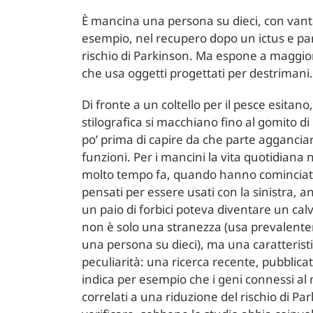
È mancina una persona su dieci, con vanta
esempio, nel recupero dopo un ictus e pa
rischio di Parkinson. Ma espone a maggior r
che usa oggetti progettati per destrimani.
Di fronte a un coltello per il pesce esita
stilografica si macchiano fino al gomito di
po’ prima di capire da che parte aggancia
funzioni. Per i mancini la vita quotidiana
molto tempo fa, quando hanno cominciato 
pensati per essere usati con la sinistra, a
un paio di forbici poteva diventare un cal
non è solo una stranezza (usa prevalente
una persona su dieci), ma una caratteristi
peculiarità: una ricerca recente, pubblicat
indica per esempio che i geni connessi a
correlati a una riduzione del rischio di Par