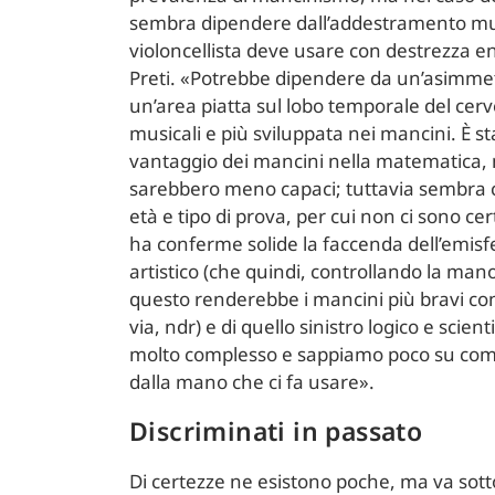
sembra dipendere dall’addestramento mus
violoncellista deve usare con destrezza 
Preti. «Potrebbe dipendere da un’asimme
un’area piatta sul lobo temporale del cerve
musicali e più sviluppata nei mancini. È st
vantaggio dei mancini nella matematica, m
sarebbero meno capaci; tuttavia sembra 
età e tipo di prova, per cui non ci sono c
ha conferme solide la faccenda dell’emisf
artistico (che quindi, controllando la mano
questo renderebbe i mancini più bravi con
via, ndr) e di quello sinistro logico e scient
molto complesso e sappiamo poco su com
dalla mano che ci fa usare».
Discriminati in passato
Di certezze ne esistono poche, ma va sott