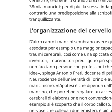
verificare, sebbene lo studio abbia coinvo
38mila mancini; per di più, la stessa inda
contrario una predisposizione alla schizo
tranquillizzante.
L’organizzazione del cervello
D’altro canto i mancini sembrano avere q
assodata per esempio una maggior capacit
traumi cerebrali, così come una spiccata cre
inventori, imprenditori prediligono più spe
non facciano persone con professioni che
idee», spiega Antonio Preti, docente di psi
Neuroscienze dell’università di Torino e a
mancinismo. «L’ipotesi è che dipenda dall
mancino, che potrebbe regalare un access
cerebrali di elaborazione non convenziona
esempio si è scoperto che il corpo calloso, 
nervose che collega i due emisferi, è più