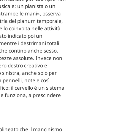
icale: un pianista o un
entrambe le mani», osserva
tria del planum temporale,
llo coinvolta nelle attività
ato indicato poi un
entre i destrimani totali
che contino anche sesso,
ertezze assolute. Invece non
ero destro creativo e
 sinistra, anche solo per
 pennelli, note e così
ifico: il cervello è un sistema
e funziona, a prescindere
olineato che il mancinismo