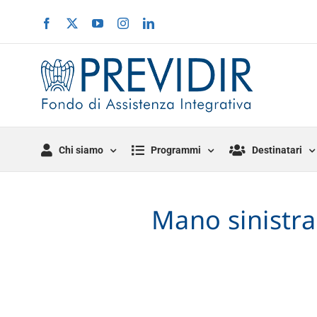
Salta
Facebook
X
YouTube
Instagram
LinkedIn
al
contenuto
Chi siamo
Programmi
Destinatari
Mano sinistra