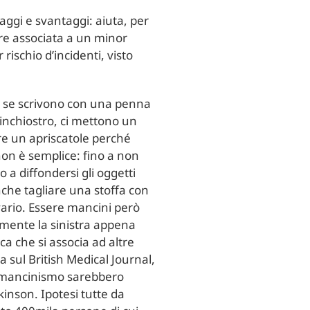
ggi e svantaggi: aiuta, per
re associata a un minor
ischio d’incidenti, visto
no, se scrivono con una penna
 inchiostro, ci mettono un
re un apriscatole perché
 non è semplice: fino a non
a diffondersi gli oggetti
nche tagliare una stoffa con
vario. Essere mancini però
mente la sinistra appena
ca che si associa ad altre
a sul British Medical Journal,
l mancinismo sarebbero
kinson. Ipotesi tutte da