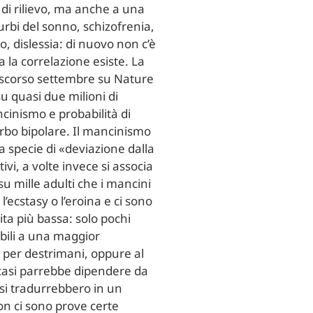
i di rilievo, ma anche a una
rbi del sonno, schizofrenia,
 dislessia: di nuovo non c’è
 la correlazione esiste. La
 scorso settembre su Nature
quasi due milioni di
cinismo e probabilità di
turbo bipolare. Il mancinismo
specie di «deviazione dalla
vi, a volte invece si associa
su mille adulti che i mancini
’ecstasy o l’eroina e ci sono
ita più bassa: solo pochi
bili a una maggior
i per destrimani, oppure al
 casi parrebbe dipendere da
i si tradurrebbero in un
n ci sono prove certe