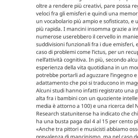
oltre a rendere più creativi, pare possa r
veloci fra gli emisferi e quindi una memori
un vocabolario più ampio e sofisticato, e 
più rapida. I mancini insomma grazie a in
numerose userebbero il cervello in manie
suddivisioni funzionali fra i due emisferi, 
caso di problemi come l’ictus, per un recu
nell’attività cognitiva. In più, secondo alc
esperienza della vita quotidiana in un mo
potrebbe portarli ad aguzzare l’ingegno e 
adattamento che poi si traducono in maggi
Alcuni studi hanno infatti registrato una 
alta fra i bambini con un quoziente intellet
media è attorno a 100) e una ricerca del
Research statunitense ha indicato che chi 
ha una busta paga dal 4 al 15 per cento pi
«Anche tra pittori e musicisti abbiamo o
prevalenza di mancinismo, ma nel caso de