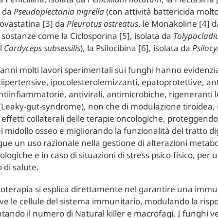
a da
Pseudoplectania nigrella
(con attività battericida molt
Lovastatina [3] da
Pleurotus ostreatus
, le Monakoline [4] 
e sostanze come la Ciclosporina [5], isolata da
Tolypocladi
l
Cordyceps subsessilis
), la Psilocibina [6], isolata da
Psiloc
t’anni molti lavori sperimentali sui funghi hanno evidenzi
tiipertensive, ipocolesterolemizzanti, epatoprotettive, ant
ntiinfiammatorie, antivirali, antimicrobiche, rigeneranti
i (Leaky-gut-syndrome), non che di modulazione tiroidea
i effetti collaterali delle terapie oncologiche, proteggend
 midollo osseo e migliorando la funzionalità del tratto d
ue un uso razionale nella gestione di alterazioni metabo
ologiche e in caso di situazioni di stress psico-fisico, p
 di salute.
icoterapia si esplica direttamente nel garantire una imm
e le cellule del sistema immunitario, modulando la risp
ando il numero di Natural killer e macrofagi. I funghi ve