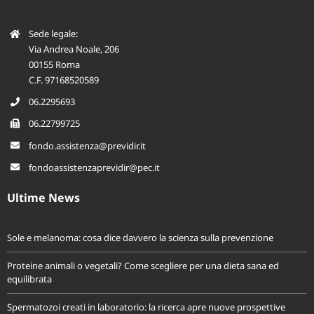
e altre figure professionali dell’Azienda associata.
Sede legale:
Via Andrea Noale, 206
00155 Roma
C.F. 97168520589
06.2295693
06.22799725
fondo.assistenza@previdir.it
fondoassistenzaprevidir@pec.it
Ultime News
Sole e melanoma: cosa dice davvero la scienza sulla prevenzione
Proteine animali o vegetali? Come scegliere per una dieta sana ed
equilibrata