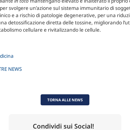
piante
in toto
mantengano elevato e inalterato il proprio
 per svolgere un’azione sul sistema immunitario di sogget
inico e a rischio di patologie degenerative, per una riduz
na detossificazione diretta delle tossine, migliorando l’ut
abolismo cellulare e rivitalizzando le cellule.
edicina
LTRE NEWS
TORNA ALLE NEWS
Condividi sui Social!