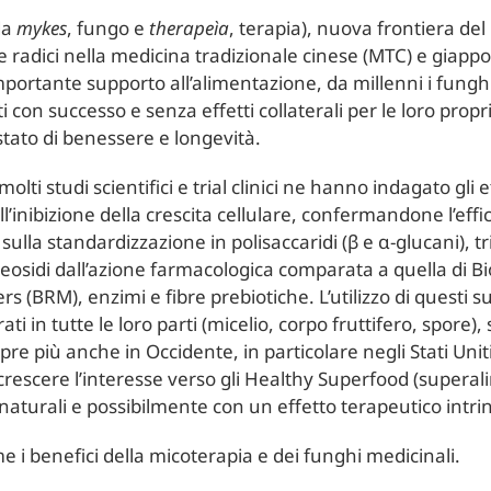
da
mykes
, fungo e
therapeìa
, terapia), nuova frontiera de
e radici nella medicina tradizionale cinese (MTC) e giapp
portante supporto all’alimentazione, da millenni i fungh
i con successo e senza effetti collaterali per le loro propr
ato di benessere e longevità.
olti studi scientifici e trial clinici ne hanno indagato gli e
’inibizione della crescita cellulare, confermandone l’effica
ulla standardizzazione in polisaccaridi (β e α-glucani), tr
eosidi dall’azione farmacologica comparata a quella di Bi
s (BRM), enzimi e fibre prebiotiche. L’utilizzo di questi 
ti in tutte le loro parti (micelio, corpo fruttifero, spore), 
e più anche in Occidente, in particolare negli Stati Unit
crescere l’interesse verso gli Healthy Superfood
(superali
i naturali e possibilmente con un effetto terapeutico intri
 i benefici della micoterapia e dei funghi medicinali.