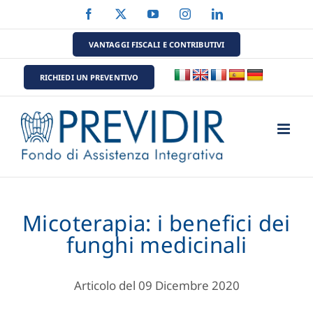
Salta
Facebook
X
YouTube
Instagram
LinkedIn
al
contenuto
VANTAGGI FISCALI E CONTRIBUTIVI
RICHIEDI UN PREVENTIVO
Micoterapia: i benefici dei
funghi medicinali
Articolo del 09 Dicembre 2020