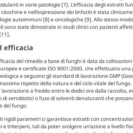
nti in varie patologie [7]. L’efficacia degli estratti fun
 citochine e nell’espressione dei linfociti è stata clinicam
logie autoimmuni [8] e oncologiche [9]. Allo stesso modo,
li sono state dimostrate in studi clinici con pazienti affet
[11].
 efficacia
fficacia del rimedio a base di funghi è data da coltivazioni
europee e certificate ISO 9001:2000, che effettuano una
iologica e seguono gli standard di lavorazione GMP (Go
l massimo rispetto della natura e del ciclo vitale del fung
 lavorazione a freddo entro le dodici ore dalla raccolta, 
 di xenobiotici o l’uso di solventi denaturanti che possano
e del fungo.
sti rigidi parametri ci garantisce estratti con concentrazio
i e triterpeni, tali da poter svolgere un’azione a livello fis