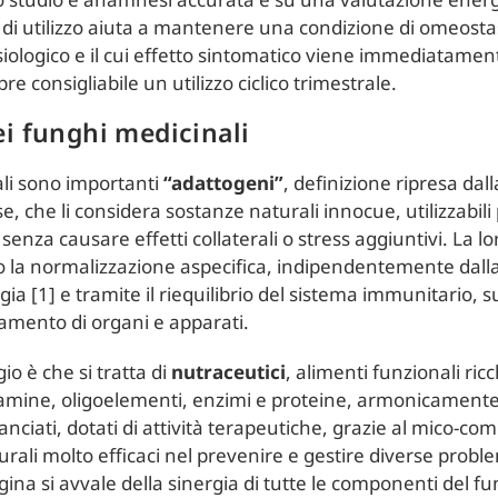
di utilizzo aiuta a mantenere una condizione di omeostasi, 
 fisiologico e il cui effetto sintomatico viene immediatamen
e consigliabile un utilizzo ciclico trimestrale.
ei funghi medicinali
ali sono importanti
“adattogeni”
, definizione ripresa dal
e, che li considera sostanze naturali innocue, utilizzabili
senza causare effetti collaterali o stress aggiuntivi. La lo
o la normalizzazione aspecifica, indipendentemente dalla
gia [1] e tramite il riequilibrio del sistema immunitario, 
mento di organi e apparati.
io è che si tratta di
nutraceutici
, alimenti funzionali ricc
amine, oligoelementi, enzimi e proteine, armonicamente 
nciati, dotati di attività terapeutiche, grazie al mico-com
rali molto efficaci nel prevenire e gestire diverse probl
ina si avvale della sinergia di tutte le componenti del fu