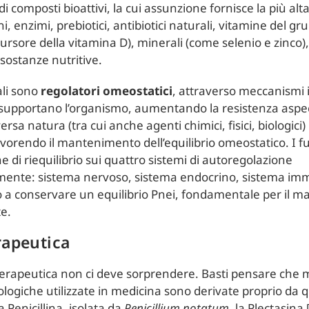
i composti bioattivi, la cui assunzione fornisce la più alta 
i, enzimi, prebiotici, antibiotici naturali, vitamine del gr
ursore della vitamina D), minerali (come selenio e zinco
 sostanze nutritive.
ali sono
regolatori omeostatici
, attraverso meccanismi
supportano l’organismo, aumentando la resistenza aspec
ersa natura (tra cui anche agenti chimici, fisici, biologic
avorendo il mantenimento dell’equilibrio omeostatico. I 
ne di riequilibrio sui quattro sistemi di autoregolazione
nte: sistema nervoso, sistema endocrino, sistema imm
o a conservare un equilibrio Pnei, fondamentale per il 
te.
rapeutica
 terapeutica non ci deve sorprendere. Basti pensare che m
ogiche utilizzate in medicina sono derivate proprio da q
a Penicillina, isolata da
Penicillium notatum
, la Plectasina