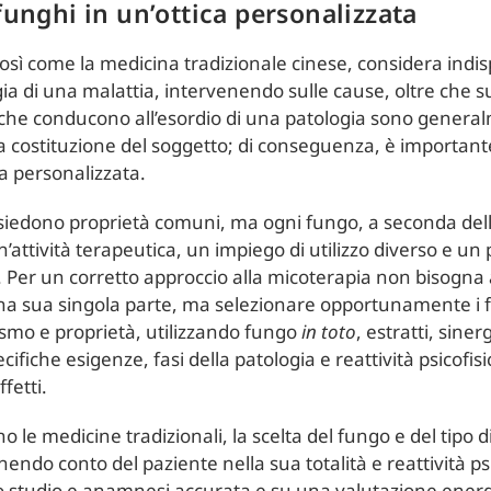
 funghi in un’ottica personalizzata
osì come la medicina tradizionale cinese, considera indis
ogia di una malattia, intervenendo sulle cause, oltre che 
 che conducono all’esordio di una patologia sono genera
 costituzione del soggetto; di conseguenza, è importante 
ca personalizzata.
ssiedono proprietà comuni, ma ogni fungo, a seconda dell
’attività terapeutica, un impiego di utilizzo diverso e un 
 Per un corretto approccio alla micoterapia non bisogna 
una sua singola parte, ma selezionare opportunamente i f
ismo e proprietà, utilizzando fungo
in toto
, estratti, siner
ifiche esigenze, fasi della patologia e reattività psicofisi
ffetti.
 le medicine tradizionali, la scelta del fungo e del tipo 
endo conto del paziente nella sua totalità e reattività psi
 studio e anamnesi accurata e su una valutazione energ