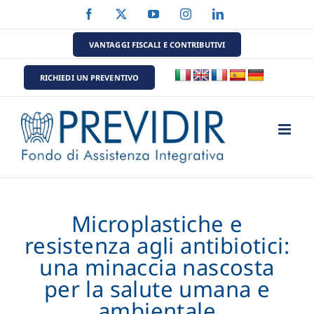
Salta
Facebook
X
YouTube
Instagram
LinkedIn
al
contenuto
VANTAGGI FISCALI E CONTRIBUTIVI
RICHIEDI UN PREVENTIVO
Microplastiche e
resistenza agli antibiotici:
una minaccia nascosta
per la salute umana e
ambientale