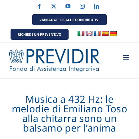
Salta
Facebook
X
YouTube
Instagram
LinkedIn
al
contenuto
VANTAGGI FISCALI E CONTRIBUTIVI
RICHIEDI UN PREVENTIVO
Musica a 432 Hz: le
melodie di Emiliano Toso
alla chitarra sono un
balsamo per l’anima