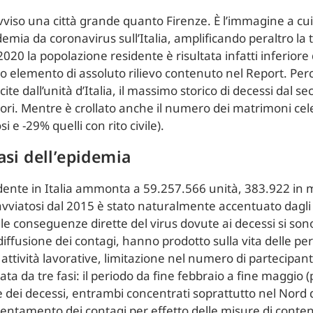
viso una città grande quanto Firenze. È l’immagine a cui r
emia da coronavirus sull’Italia, amplificando peraltro la 
20 la popolazione residente è risultata infatti inferiore 
unico elemento di assoluto rilievo contenuto nel Report. Per
te dall’unità d’Italia, il massimo storico di decessi dal
ri. Mentre è crollato anche il numero dei matrimoni celeb
i e -29% quelli con rito civile).
fasi dell’epidemia
dente in Italia ammonta a 59.257.566 unità, 383.922 in me
avviatosi dal 2015 è stato naturalmente accentuato dagli 
 Alle conseguenze dirette del virus dovute ai decessi si so
diffusione dei contagi, hanno prodotto sulla vita delle pe
 attività lavorative, limitazione nel numero di partecipant
zata da tre fasi: il periodo da fine febbraio a fine maggio
e dei decessi, entrambi concentrati soprattutto nel Nord 
lentamento dei contagi per effetto delle misure di conte