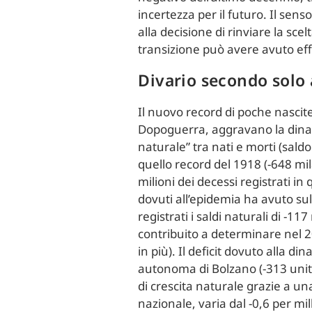
incertezza per il futuro. Il sen
alla decisione di rinviare la scel
transizione può avere avuto effe
Divario secondo solo 
Il nuovo record di poche nascit
Dopoguerra, aggravano la dinamic
naturale” tra nati e morti (saldo
quello record del 1918 (-648 mi
milioni dei decessi registrati in
dovuti all’epidemia ha avuto su
registrati i saldi naturali di -1
contribuito a determinare nel 20
in più). Il deficit dovuto alla di
autonoma di Bolzano (-313 unità),
di crescita naturale grazie a una 
nazionale, varia dal -0,6 per mil