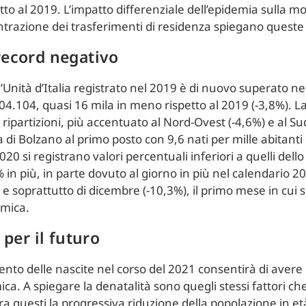
to al 2019. L’impatto differenziale dell’epidemia sulla m
ontrazione dei trasferimenti di residenza spiegano queste
record negativo
l’Unità d’Italia registrato nel 2019 è di nuovo superato nel 
04.104, quasi 16 mila in meno rispetto al 2019 (-3,8%). L
 ripartizioni, più accentuato al Nord-Ovest (-4,6%) e al Sud 
 Bolzano al primo posto con 9,6 nati per mille abitanti e
 2020 si registrano valori percentuali inferiori a quelli del
 in più, in parte dovuto al giorno in più nel calendario 202
 soprattutto di dicembre (-10,3%), il primo mese in cui 
emica.
 per il futuro
damento delle nascite nel corso del 2021 consentirà di avere
ca. A spiegare la denatalità sono quegli stessi fattori ch
ra questi la progressiva riduzione della popolazione in età