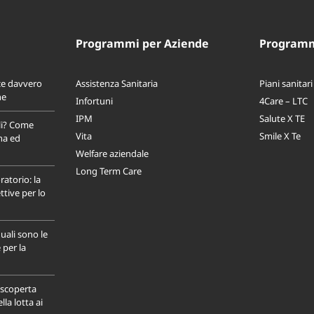
Programmi per Aziende
Programmi
ce davvero
Assistenza Sanitaria
Piani sanitari
ne
Infortuni
4Care – LTC
IPM
Salute X TE
li? Come
Vita
Smile X Te
na ed
Welfare aziendale
Long Term Care
ratorio: la
tive per lo
uali sono le
 per la
a scoperta
la lotta ai