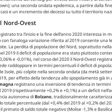
down); una seconda ondata epidemica, a partire dalla fin
asi e un incremento dei decessi su tutto il territorio naz
al Nord-Ovest
istrato tra l’inizio e la fine dell’anno 2020 interessa in 
nto con l’analoga variazione riferita al 2019 consente una 
pite. La perdita di popolazione del Nord, soprattutto nell
l 2019 il deficit di popolazione era stato piuttosto cont
-0,06% e -0,01%), nel corso del 2020 il Nord-Ovest registra
ede raddoppiare in termini percentuali il deficit di popol
 le Isole, più colpite nella seconda ondata (da metà sett
2019, per effetto della tendenza allo spopolamento già in 
omagna
registrano una inversione di tendenza in termini 
2019 (rispettivamente +0,2% e +0,1%) a un deficit nell’
vincia autonoma di
Bolzano
, tradizionalmente caratterizz
do totale percentuale (dal +0,4% del 2019 al +0,2% del 202
l primato di saldo totale negativo (Molise -1,3% e Basilic