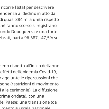
icorre l’Istat per descrivere
tendenza al declino in atto da
di quasi 384 mila unità rispetto
ché l’anno scorso si registrano
 secondo Dopoguerra e una forte
rati, pari a 96.687, -47,5% sul
no rispetto all’inizio dell’anno
effetti dell’epidemia Covid-19,
no aggiunte le ripercussioni che
rsone (restrizioni di movimento,
i alle cerimonie). La diffusione
 (prima ondata), con una
del Paese; una transizione (da
nimento su scala nazionale