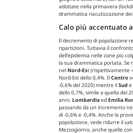
adottate nella primavera (lock
drammatica riacutizzazione dei c
Calo più accentuato 
Il decremento di popolazione reg
ripartizioni. Tuttavia il confro
dell’epidemia nelle zone più col
la sua drammatica portata. Se ne
nel
Nord-Es
t (rispettivamente 
Nord-Est dello 0,4%. Il
Centro
v
-0,6% del 2020) mentre il
Sud
e
dello 0,7%, simile a quella del 
anni.
Lombardia
ed
Emilia R
passando da un incremento nel 
di -0,6% e -0,4%. Anche la pro
popolazione, vede ridurre il sal
Mezzogiorno, anche quelle con i