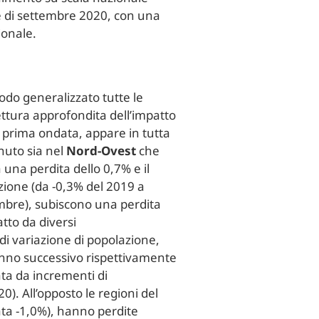
e di settembre 2020, con una
ionale.
modo generalizzato tutte le
lettura approfondita dell’impatto
a prima ondata, appare in tutta
enuto sia nel
Nord-Ovest
che
 una perdita dello 0,7% e il
azione (da -0,3% del 2019 a
embre), subiscono una perdita
atto da diversi
di variazione di popolazione,
anno successivo rispettivamente
ata da incrementi di
0). All’opposto le regioni del
ata -1,0%), hanno perdite