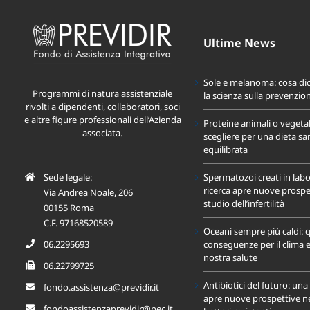
Ultime News
Sole e melanoma: cosa di
Programmi di natura assistenziale
la scienza sulla prevenzio
rivolti a dipendenti, collaboratori, soci
e altre figure professionali dell’Azienda
Proteine animali o vegeta
associata.
scegliere per una dieta sa
equilibrata
Sede legale:
Spermatozoi creati in labo
ricerca apre nuove prospet
Via Andrea Noale, 206
studio dell’infertilità
00155 Roma
C.F. 97168520589
Oceani sempre più caldi: q
06.2295693
conseguenze per il clima e
nostra salute
06.22799725
Antibiotici del futuro: un
fondo.assistenza@previdir.it
apre nuove prospettive nel
fondoassistenzaprevidir@pec.it