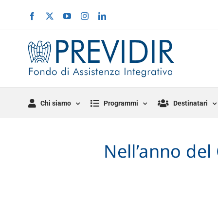
Salta
Facebook
X
YouTube
Instagram
LinkedIn
al
contenuto
Chi siamo
Programmi
Destinatari
Nell’anno del