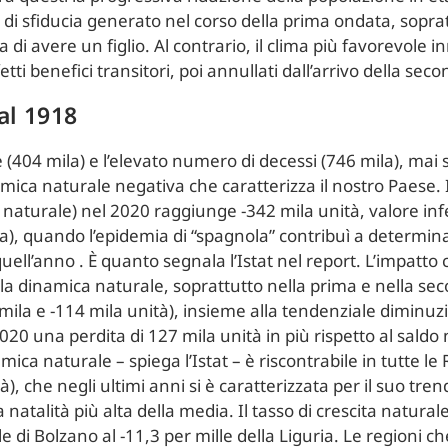
so di sfiducia generato nel corso della prima ondata, sopr
ta di avere un figlio. Al contrario, il clima più favorevole 
tti benefici transitori, poi annullati dall’arrivo della sec
al 1918
e (404 mila) e l’elevato numero di decessi (746 mila), mai
a naturale negativa che caratterizza il nostro Paese. Il 
 naturale) nel 2020 raggiunge -342 mila unità, valore inferi
la), quando l’epidemia di “spagnola” contribuì a determina
 quell’anno . È quanto segnala l’Istat nel report. L’impatt
lla dinamica naturale, soprattutto nella prima e nella sec
17 mila e -114 mila unità), insieme alla tendenziale diminuz
20 una perdita di 127 mila unità in più rispetto al saldo 
namica naturale – spiega l’Istat – è riscontrabile in tutte l
 che negli ultimi anni si è caratterizzata per il suo trend
natalità più alta della media. Il tasso di crescita naturale,
le di Bolzano al -11,3 per mille della Liguria. Le regioni c