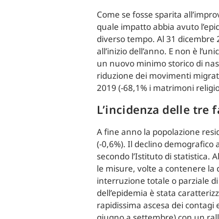
Come se fosse sparita all’improv
quale impatto abbia avuto l’epid
diverso tempo. Al 31 dicembre 20
all’inizio dell’anno. E non è l’
un nuovo minimo storico di nasci
riduzione dei movimenti migrato
2019 (-68,1% i matrimoni religios
L’incidenza delle tre 
A fine anno la popolazione resi
(-0,6%). Il declino demografico 
secondo l’Istituto di statistica.
le misure, volte a contenere la 
interruzione totale o parziale di
dell’epidemia è stata caratteriz
rapidissima ascesa dei contagi 
giugno a settembre) con un ral