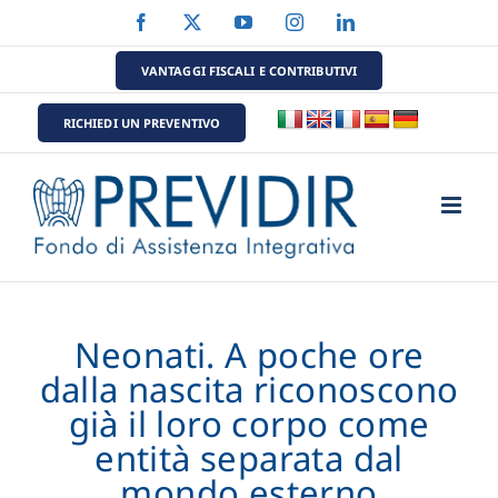
Salta
Facebook
X
YouTube
Instagram
LinkedIn
al
contenuto
VANTAGGI FISCALI E CONTRIBUTIVI
RICHIEDI UN PREVENTIVO
Neonati. A poche ore
dalla nascita riconoscono
già il loro corpo come
entità separata dal
mondo esterno