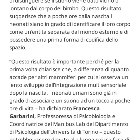
di distinguere se il suono viene dato vicino o
lontano dal corpo del bimbo. Questo risultato
suggerisce che a poche ore dalla nascita i
neonati siano in grado di identificare il loro corpo
come un’entità separata dal mondo esterno e di
possedere una prima forma di codifica dello
spazio.
“Questo risultato è importante perché per la
prima volta chiarisce che, a differenza di quanto
accade per altri mammiferi per cui si osserva un
lento sviluppo dell’integrazione multisensoriale
dopo la nascita, i neonati umani sono già in
grado di associare un suono ad un tocco a poche
ore di vita – ha dichiarato
Francesca
Garbarini,
Professoressa di Psicobiologia e
Coordinatrice del Manibus Lab del Dipartimento
di Psicologia dell’Università di Torino – questo
potrebbe essere dovuto alla lunga e ricca fase di