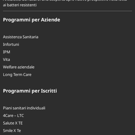
Antibiotici del futuro: una scoperta apre nuove prospettive nella lotta
ai batteri resistenti
Programmi per Aziende
Assistenza Sanitaria
Infortuni
IPM
Vita
Welfare aziendale
Long Term Care
Programmi per Iscritti
Piani sanitari individuali
4Care – LTC
Salute X TE
Smile X Te