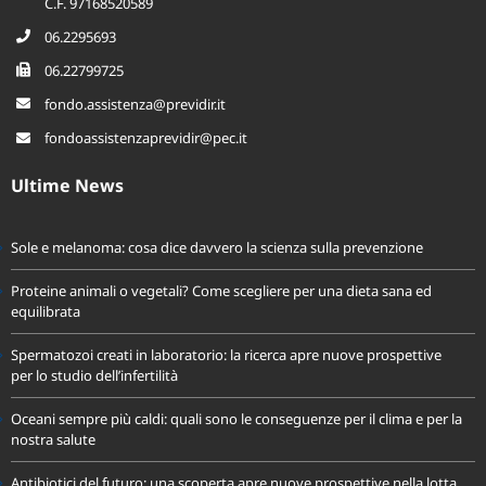
C.F. 97168520589
06.2295693
06.22799725
fondo.assistenza@previdir.it
fondoassistenzaprevidir@pec.it
Ultime News
Sole e melanoma: cosa dice davvero la scienza sulla prevenzione
Proteine animali o vegetali? Come scegliere per una dieta sana ed
equilibrata
Spermatozoi creati in laboratorio: la ricerca apre nuove prospettive
per lo studio dell’infertilità
Oceani sempre più caldi: quali sono le conseguenze per il clima e per la
nostra salute