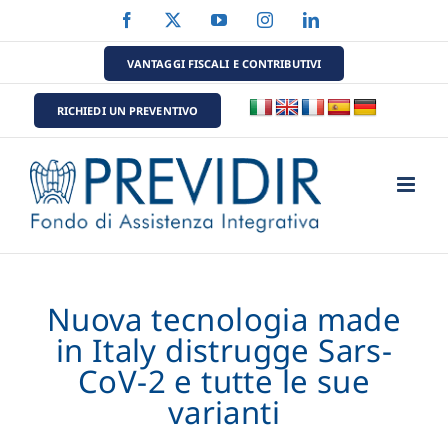
Salta
Facebook
X
YouTube
Instagram
LinkedIn
al
contenuto
VANTAGGI FISCALI E CONTRIBUTIVI
RICHIEDI UN PREVENTIVO
Nuova tecnologia made
in Italy distrugge Sars-
CoV-2 e tutte le sue
varianti