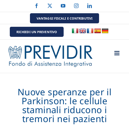
Salta
Facebook
X
YouTube
Instagram
LinkedIn
al
contenuto
VANTAGGI FISCALI E CONTRIBUTIVI
RICHIEDI UN PREVENTIVO
Nuove speranze per il
Parkinson: le cellule
staminali riducono i
tremori nei pazienti