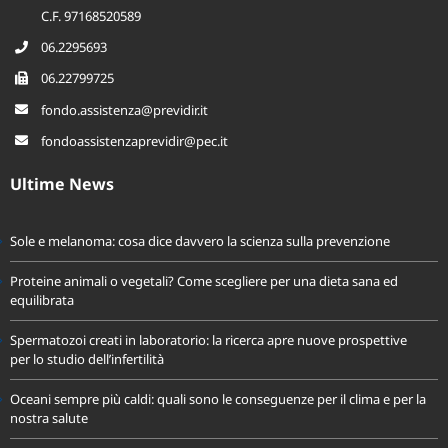
00155 Roma
C.F. 97168520589
06.2295693
06.22799725
fondo.assistenza@previdir.it
fondoassistenzaprevidir@pec.it
Ultime News
Sole e melanoma: cosa dice davvero la scienza sulla prevenzione
Proteine animali o vegetali? Come scegliere per una dieta sana ed
equilibrata
Spermatozoi creati in laboratorio: la ricerca apre nuove prospettive
per lo studio dell’infertilità
Oceani sempre più caldi: quali sono le conseguenze per il clima e per la
nostra salute