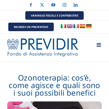
Salta
Facebook
X
YouTube
Instagram
LinkedIn
al
contenuto
VANTAGGI FISCALI E CONTRIBUTIVI
RICHIEDI UN PREVENTIVO
Ozonoterapia: cos’è,
come agisce e quali sono
i suoi possibili benefici