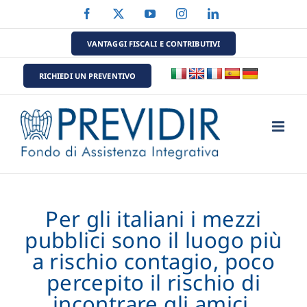
Salta
Facebook
X
YouTube
Instagram
LinkedIn
al
contenuto
VANTAGGI FISCALI E CONTRIBUTIVI
RICHIEDI UN PREVENTIVO
Per gli italiani i mezzi
pubblici sono il luogo più
a rischio contagio, poco
percepito il rischio di
incontrare gli amici.