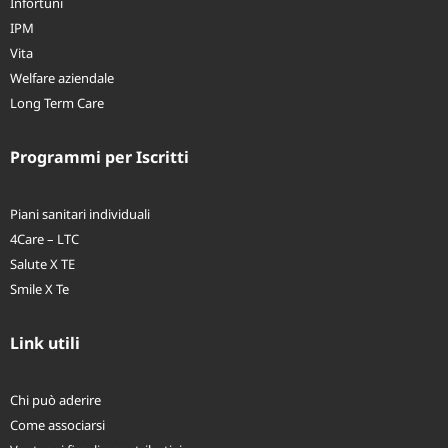
Assistenza Sanitaria
Infortuni
IPM
Vita
Welfare aziendale
Long Term Care
Programmi per Iscritti
Piani sanitari individuali
4Care – LTC
Salute X TE
Smile X Te
Link utili
Chi può aderire