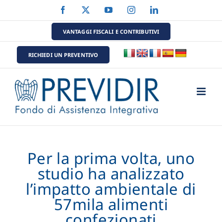
Salta
Facebook
X
YouTube
Instagram
LinkedIn
al
contenuto
VANTAGGI FISCALI E CONTRIBUTIVI
RICHIEDI UN PREVENTIVO
Per la prima volta, uno
studio ha analizzato
l’impatto ambientale di
57mila alimenti
confezionati