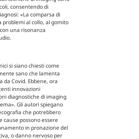
coli, consentendo di
 diagnosi: «La comparsa di
 problemi al collo, al gomito
 è con una risonanza
udio.
ci si siano chiesti come
emente sano che lamenta
ia da Covid. Ebbene, ora
centi innovazioni
oni diagnostiche di imaging
lema». Gli autori spiegano
 ecografia che potrebbero
Le cause possono essere
zionamento in pronazione del
tativa, o danno nervoso per