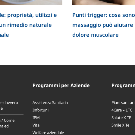
e: proprietà, utilizzi e
Punti trigger: cosa sono
 un rimedio naturale
massaggio può aiutare a
uale
dolore muscolare
Programmi per Aziende
Programmi
ce davvero
Assistenza Sanitaria
Piani sanitari
ne
Infortuni
4Care – LTC
IPM
Salute X TE
li? Come
Vita
Smile X Te
na ed
Welfare aziendale