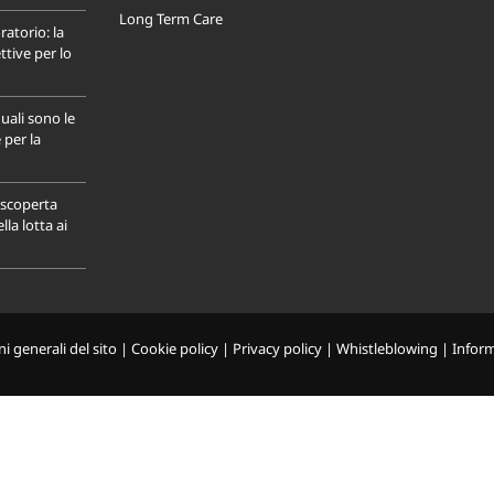
Long Term Care
ratorio: la
tive per lo
uali sono le
 per la
a scoperta
la lotta ai
i generali del sito
|
Cookie policy
|
Privacy policy
|
Whistleblowing
|
Infor