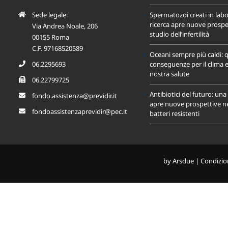
Sede legale:
Spermatozoi creati in labo
ricerca apre nuove prospet
Via Andrea Noale, 206
studio dell’infertilità
00155 Roma
C.F. 97168520589
Oceani sempre più caldi: q
06.2295693
conseguenze per il clima e
nostra salute
06.22799725
Antibiotici del futuro: un
fondo.assistenza@previdir.it
apre nuove prospettive nel
fondoassistenzaprevidir@pec.it
batteri resistenti
by
Arsdue
|
Condizion