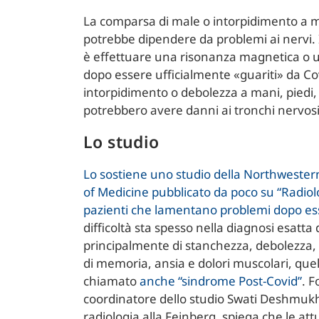
La comparsa di male o intorpidimento a m
potrebbe dipendere da problemi ai nervi. 
è effettuare una risonanza magnetica o un
dopo essere ufficialmente «guariti» da Cov
intorpidimento o debolezza a mani, piedi
potrebbero avere danni ai tronchi nervosi
Lo studio
Lo sostiene uno studio della Northwester
of Medicine pubblicato da poco su “Radiol
pazienti che lamentano problemi dopo ess
difficoltà sta spesso nella diagnosi esatta 
principalmente di stanchezza, debolezza, f
di memoria, ansia e dolori muscolari, que
chiamato
anche “sindrome Post-Covid”
. F
coordinatore dello studio Swati Deshmukh
radiologia alla Feinberg, spiega che le at