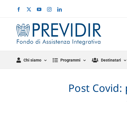
Salta
Facebook
X
YouTube
Instagram
LinkedIn
al
contenuto
Chi siamo
Programmi
Destinatari
Post Covid: 