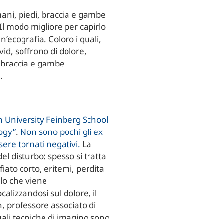
ani, piedi, braccia e gambe
Il modo migliore per capirlo
’ecografia. Coloro i quali,
id, soffrono di dolore,
, braccia e gambe
.
n University Feinberg School
ogy”
.
Non sono pochi gli ex
ere tornati negativi.
La
del disturbo: spesso si tratta
iato corto, eritemi, perdita
llo che viene
ocalizzandosi sul dolore, il
, professore associato di
tuali tecniche di imaging sono