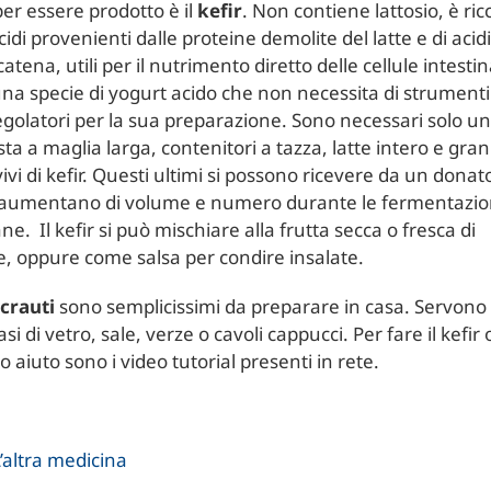
er essere prodotto è il
kefir
. Non contiene lattosio, è ric
di provenienti dalle proteine demolite del latte e di acidi
catena, utili per il nutrimento diretto delle cellule intestinal
una specie di yogurt acido che non necessita di strumenti
golatori per la sua preparazione. Sono necessari solo un
ta a maglia larga, contenitori a tazza, latte intero e gran
vi di kefir. Questi ultimi si possono ricevere da un donat
aumentano di volume e numero durante le fermentazio
ne. Il kefir si può mischiare alla frutta secca o fresca di
e, oppure come salsa per condire insalate.
crauti
sono semplicissimi da preparare in casa. Servono 
asi di vetro, sale, verze o cavoli cappucci. Per fare il kefir o
o aiuto sono i video tutorial presenti in rete.
’altra medicina