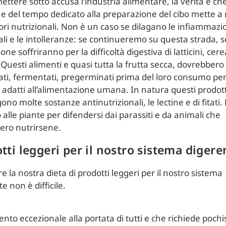
ttere sotto accusa l’industria alimentare, la verità è che
e del tempo dedicato alla preparazione del cibo mette a r
ori nutrizionali. Non è un caso se dilagano le infiammazi
nali e le intolleranze: se continueremo su questa strada,
one soffriranno per la difficoltà digestiva di latticini, cere
Questi alimenti e quasi tutta la frutta secca, dovrebbero
ti, fermentati, pregerminati prima del loro consumo pe
 adatti all’alimentazione umana. In natura questi prodott
no molte sostanze antinutrizionali, le lectine e di fitati.
alle piante per difendersi dai parassiti e da animali che
ero nutrirsene.
tti leggeri per il nostro sistema digere
re la nostra dieta di prodotti leggeri per il nostro sistema
e non è difficile.
nto eccezionale alla portata di tutti e che richiede poch