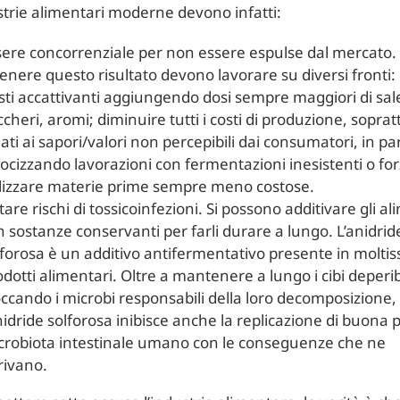
strie alimentari moderne devono infatti:
sere concorrenziale per non essere espulse dal mercato.
tenere questo risultato devono lavorare su diversi fronti:
sti accattivanti aggiungendo dosi sempre maggiori di sal
cheri, aromi; diminuire tutti i costi di produzione, soprat
ati ai sapori/valori non percepibili dai consumatori, in pa
locizzando lavorazioni con fermentazioni inesistenti o for
ilizzare materie prime sempre meno costose.
tare rischi di tossicoinfezioni. Si possono additivare gli al
n sostanze conservanti per farli durare a lungo. L’anidrid
lforosa è un additivo antifermentativo presente in moltis
dotti alimentari. Oltre a mantenere a lungo i cibi deperibi
occando i microbi responsabili della loro decomposizione,
nidride solforosa inibisce anche la replicazione di buona 
crobiota intestinale umano con le conseguenze che ne
rivano.