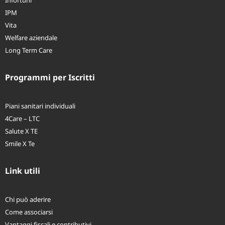
Infortuni
IPM
Vita
Welfare aziendale
Long Term Care
Programmi per Iscritti
Piani sanitari individuali
4Care – LTC
Salute X TE
Smile X Te
Link utili
Chi può aderire
Come associarsi