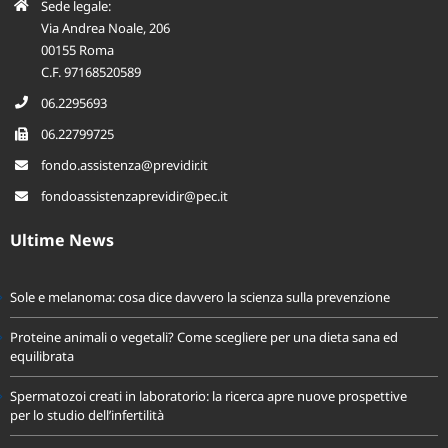
Sede legale:
Via Andrea Noale, 206
00155 Roma
C.F. 97168520589
06.2295693
06.22799725
fondo.assistenza@previdir.it
fondoassistenzaprevidir@pec.it
Ultime News
Sole e melanoma: cosa dice davvero la scienza sulla prevenzione
Proteine animali o vegetali? Come scegliere per una dieta sana ed
equilibrata
Spermatozoi creati in laboratorio: la ricerca apre nuove prospettive
per lo studio dell’infertilità