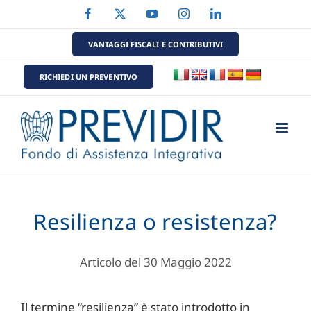
Salta
Facebook
X
YouTube
Instagram
LinkedIn
al
contenuto
VANTAGGI FISCALI E CONTRIBUTIVI
RICHIEDI UN PREVENTIVO
Resilienza o resistenza?
Articolo del 30 Maggio 2022
Il termine “resilienza” è stato introdotto in