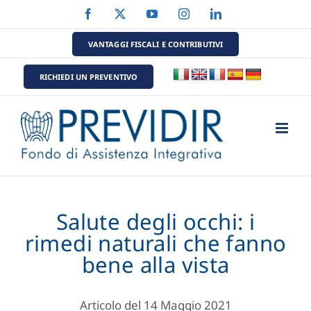
Salta
Facebook
X
YouTube
Instagram
LinkedIn
al
contenuto
VANTAGGI FISCALI E CONTRIBUTIVI
RICHIEDI UN PREVENTIVO
Salute degli occhi: i
rimedi naturali che fanno
bene alla vista
Articolo del 14 Maggio 2021