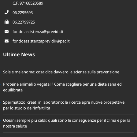
00155 Roma
C.F. 97168520589
06.2295693
06.22799725
fondo.assistenza@previdir.it
fondoassistenzaprevidir@pec.it
Ultime News
Sole e melanoma: cosa dice davvero la scienza sulla prevenzione
Proteine animali o vegetali? Come scegliere per una dieta sana ed
equilibrata
Spermatozoi creati in laboratorio: la ricerca apre nuove prospettive
per lo studio dell’infertilità
Oceani sempre più caldi: quali sono le conseguenze per il clima e per la
nostra salute