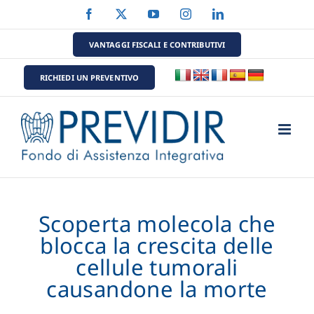
Salta
Facebook
X
YouTube
Instagram
LinkedIn
al
contenuto
VANTAGGI FISCALI E CONTRIBUTIVI
RICHIEDI UN PREVENTIVO
Scoperta molecola che
blocca la crescita delle
cellule tumorali
causandone la morte