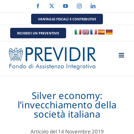
Salta
Facebook
X
YouTube
Instagram
LinkedIn
al
contenuto
VANTAGGI FISCALI E CONTRIBUTIVI
RICHIEDI UN PREVENTIVO
Silver economy:
l’invecchiamento della
società italiana
Articolo del 14 Novembre 2019