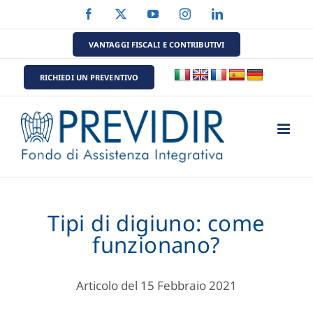
Salta
Facebook
X
YouTube
Instagram
LinkedIn
al
contenuto
VANTAGGI FISCALI E CONTRIBUTIVI
RICHIEDI UN PREVENTIVO
Tipi di digiuno: come
funzionano?
Articolo del 15 Febbraio 2021