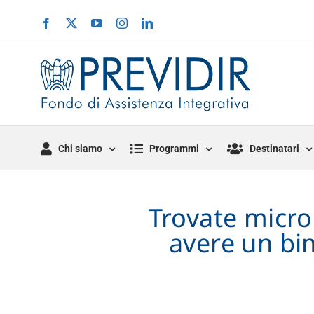
Salta
Facebook
X
YouTube
Instagram
LinkedIn
al
contenuto
Chi siamo
Programmi
Destinatari
Trovate micro
avere un bi