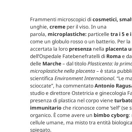
Frammenti microscopici di
cosmetici, smal
unghie,
creme
per il viso. In una
parola,
microplastiche:
particelle
tra i 5 e
come un globulo rosso o un batterio. Per la 
accertata la loro
presenza
nella
placenta 
dell’Ospedale Fatebenefratelli di
Roma
e da
delle
Marche
– dal titolo
Plasticenta: la prim
microplastiche nella placenta
– è stata pubbli
scientifica
Environment International
. “Le m
scioccate”, ha commentato
Antonio Ragus
studio e direttore Ostetricia e ginecologia F
presenza di plastica nel corpo viene
turbato
immunitario
che riconosce come ‘self’ (se 
organico. È come avere un
bimbo cyborg
:
cellule umane, ma misto tra entità biologica
spiegato.