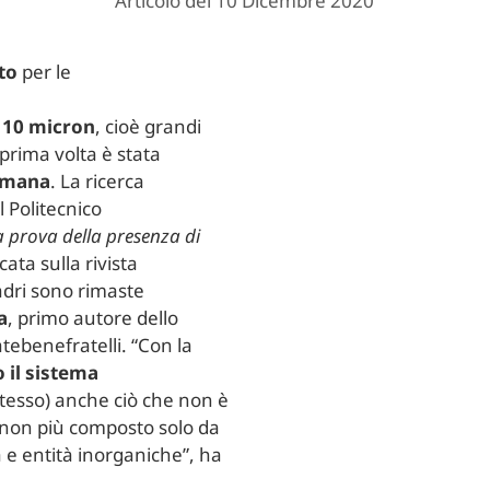
Articolo del 10 Dicembre 2020
to
per le
 i 10 micron
, cioè grandi
prima volta è stata
umana
. La ricerca
l Politecnico
a prova della presenza di
cata sulla rivista
adri sono rimaste
a
, primo autore dello
atebenefratelli. “Con la
 il sistema
stesso) anche ciò che non è
 non più composto solo da
 e entità inorganiche”, ha