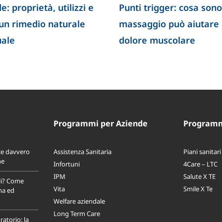
e: proprietà, utilizzi e
Punti trigger: cosa sono
 un rimedio naturale
massaggio può aiutare a
uale
dolore muscolare
Programmi per Aziende
Programmi
ce davvero
Assistenza Sanitaria
Piani sanitari
ne
Infortuni
4Care – LTC
IPM
Salute X TE
li? Come
Vita
Smile X Te
na ed
Welfare aziendale
Long Term Care
ratorio: la