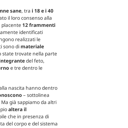
onne sane
, tra
i 18 e i 40
o il loro consenso alla
le placente
12 frammenti
ramente identificati
engono realizzati le
ti sono di
materiale
o state trovate nella parte
integrante
del feto,
erno
e tre dentro le
alla nascita hanno dentro
conoscono
– sottolinea
 Ma già sappiamo da altri
mpio
altera il
ile che in presenza di
ta del corpo e del sistema