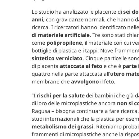
Lo studio ha analizzato le placente di
sei d
anni
, con gravidanze normali, che hanno dat
ricerca. I ricercatori hanno identificato nel
di materiale artificiale
. Tre sono stati chia
come
polipropilene
, il materiale con cui v
bottiglie di plastica e i tappi. Nove frammen
sintetico verniciato
. Cinque particelle son
di placenta
attaccata al feto
e che è
parte 
quattro nella parte attaccata all’
utero mat
membrane che
avvolgono
il feto.
“I
rischi per la salute
dei bambini che già d
di loro delle microplastiche ancora
non si 
Ragusa – bisogna continuare a fare ricerca.
studi internazionali che la plastica per ese
metabolismo dei grassi
. Riteniamo probab
frammenti di microplastiche anche la rispos