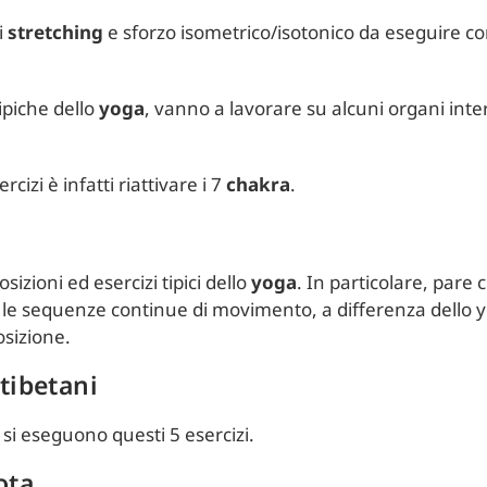
i
stretching
e sforzo isometrico/isotonico da eseguire c
ipiche dello
yoga
, vanno a lavorare su alcuni organi inter
rcizi è infatti riattivare i 7
chakra
.
sizioni ed esercizi tipici dello
yoga
. In particolare, par
za le sequenze continue di movimento, a differenza dello 
osizione.
tibetani
si eseguono questi 5 esercizi.
ota