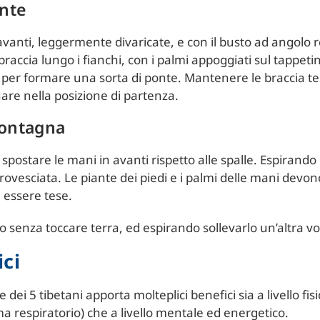
onte
vanti, leggermente divaricate, e con il busto ad angolo r
 braccia lungo i fianchi, con i palmi appoggiati sul tappe
no per formare una sorta di ponte. Mantenere le braccia tese
nare nella posizione di partenza.
Montagna
postare le mani in avanti rispetto alle spalle. Espirando i
rovesciata. Le piante dei piedi e i palmi delle mani devon
 essere tese.
o senza toccare terra, ed espirando sollevarlo un’altra vo
ici
dei 5 tibetani apporta molteplici benefici sia a livello fisi
a respiratorio) che a livello mentale ed energetico.