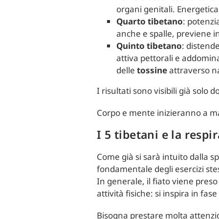
organi genitali. Energeticame
Quarto tibetano
: potenzi
anche e spalle, previene inol
Quinto tibetano
: distend
attiva pettorali e addominal
delle
tossine
attraverso na
I risultati sono visibili già solo
Corpo e mente inizieranno a mand
I 5 tibetani e la respi
Come già si sarà intuito dalla s
fondamentale degli esercizi stes
In generale, il fiato viene pres
attività fisiche: si inspira in fa
Bisogna prestare molta attenzio