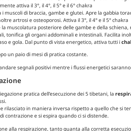
nte attiva il 3°, il 4°, il 5° e il 6° chakra
a i muscoli di braccia, gambe e glutei. Apre la gabbia toraci
tre artrosi e osteoporosi. Attiva il 3°, il 4° e il 5° chakra
e la muscolatura posteriore delle gambe e della schiena, r
i, tonifica gli organi addominali e intestinali. Facilita ino
so e gola. Dal punto di vista energetico, attiva tutti i
cha
 dopo un paio di mesi di pratica costante.
are segnali positivi mentre i flussi energetici saranno ri
razione
piegazione pratica dell’esecuzione dei 5 tibetani, la
respir
si.
o e rilasciato in maniera inversa rispetto a quello che si 
se di contrazione e si espira quando ci si distende.
ne alla respirazione, tanto quanta alla corretta esecuzio