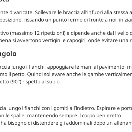
 divaricate. Sollevare le braccia all’infuori alla stessa a
a posizione, fissando un punto fermo di fronte a noi, inizi
tivo (massimo 12 ripetizioni) e dipende anche dal livello d
pena si avvertono vertigini e capogiri, onde evitare una 
ngolo
raccia lungo i fianchi, appoggiare le mani al pavimento, 
erso il petto. Quindi sollevare anche le gambe verticalmen
to (90°) rispetto al suolo.
ia lungo i fianchi con i gomiti all’indietro. Espirare e port
 con le spalle, mantenendo sempre il corpo ben eretto.
si ha bisogno di distendere gli addominali dopo un allen