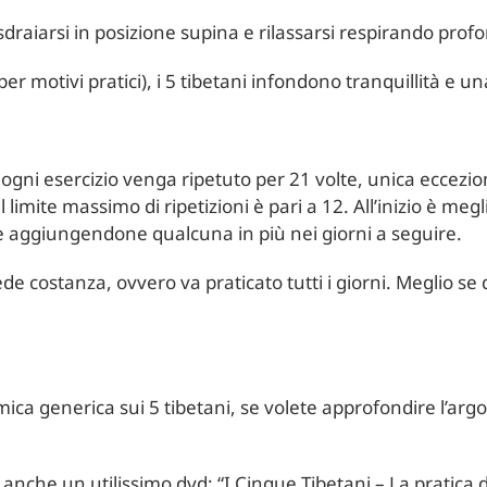
 sdraiarsi in posizione supina e rilassarsi respirando pr
 per motivi pratici), i 5 tibetani infondono tranquillità e u
ogni esercizio venga ripetuto per 21 volte, unica eccezion
il limite massimo di ripetizioni è pari a 12. All’inizio è me
 e aggiungendone qualcuna in più nei giorni a seguire.
de costanza, ovvero va praticato tutti i giorni. Meglio se 
ca generica sui 5 tibetani, se volete approfondire l’arg
o anche un utilissimo dvd: “I Cinque Tibetani – La pratica 