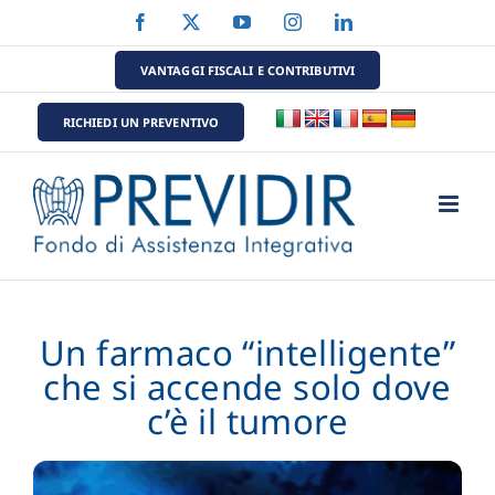
Salta
Facebook
X
YouTube
Instagram
LinkedIn
al
contenuto
VANTAGGI FISCALI E CONTRIBUTIVI
RICHIEDI UN PREVENTIVO
Un farmaco “intelligente”
che si accende solo dove
c’è il tumore