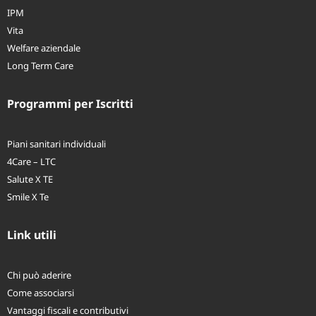
IPM
Vita
Welfare aziendale
Long Term Care
Programmi per Iscritti
Piani sanitari individuali
4Care – LTC
Salute X TE
Smile X Te
Link utili
Chi può aderire
Come associarsi
Vantaggi fiscali e contributivi