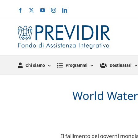
Salta
Facebook
X
YouTube
Instagram
LinkedIn
al
contenuto
Chi siamo
Programmi
Destinatari
World Water 
Il fallimento dei governi mondial