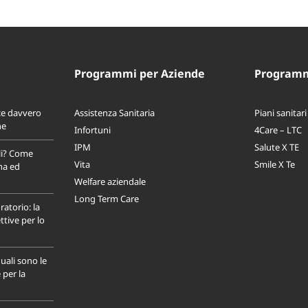
Programmi per Aziende
Programmi
ce davvero
Assistenza Sanitaria
Piani sanitari
ne
Infortuni
4Care – LTC
IPM
Salute X TE
li? Come
Vita
Smile X Te
na ed
Welfare aziendale
Long Term Care
ratorio: la
tive per lo
uali sono le
 per la