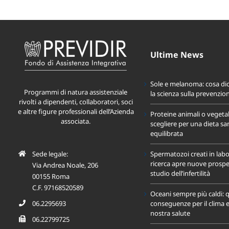
Ultime News
Sole e melanoma: cosa di
Programmi di natura assistenziale
la scienza sulla prevenzio
rivolti a dipendenti, collaboratori, soci
e altre figure professionali dell’Azienda
Proteine animali o vegeta
associata.
scegliere per una dieta sa
equilibrata
Sede legale:
Spermatozoi creati in labo
ricerca apre nuove prospet
Via Andrea Noale, 206
studio dell’infertilità
00155 Roma
C.F. 97168520589
Oceani sempre più caldi: q
06.2295693
conseguenze per il clima e
nostra salute
06.22799725