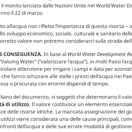
 è il monito lanciato dalle Nazioni Unite nel World Water D
anno il 22 di marzo.
o all’acqua non riflette l’importanza di questa risorsa –
o
lo sviluppo economico, sociale, culturale e sanitario de
orretto valore non potremo considerarci sulla strada dell
 DI CONSEGUENZA.
In base al
World Water Development Re
 “Valuing Water” (“valorizzare l’acqua”), in molti Paesi l’a
icolare attenzione per irrigare i campi e data per scontat
he fanno schizzare alle stelle i prezzi dell’acqua nei Paes
osa o procurata con enormi dispendi di tempo.
taliano del documento, «i soggetti che determinano il valo
 di utilizzo
. Il valore costituisce un elemento essenziale
ce delle risorse idriche. La mancata assegnazione del giu
ti utilizzi viene considerata una delle cause principali, c
onfronti dell’acqua e delle sue errate modalità di gestione