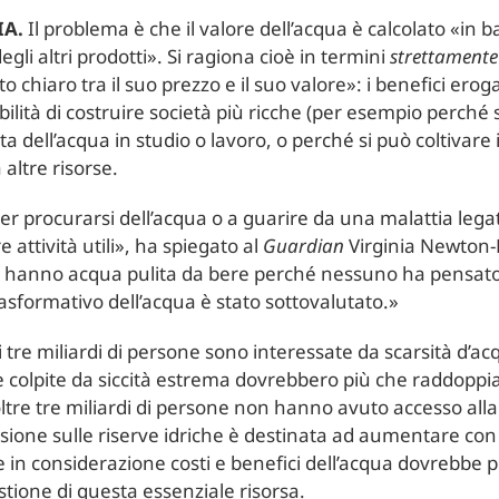
IA.
Il problema è che il valore dell’acqua è calcolato «in b
egli altri prodotti». Si ragiona cioè in termini
strettamente
 chiaro tra il suo prezzo e il suo valore»: i benefici erog
sibilità di costruire società più ricche (per esempio perché 
a dell’acqua in studio o lavoro, o perché si può coltivare 
 altre risorse.
r procurarsi dell’acqua o a guarire da una malattia legat
e attività utili», ha spiegato al
Guardian
Virginia Newton-L
 hanno acqua pulita da bere perché nessuno ha pensato 
asformativo dell’acqua è stato sottovalutato.»
tre miliardi di persone sono interessate da scarsità d’acq
tre colpite da siccità estrema dovrebbero più che raddopp
re tre miliardi di persone non hanno avuto accesso alla p
sione sulle riserve idriche è destinata ad aumentare con 
in considerazione costi e benefici dell’acqua dovrebbe 
estione di questa essenziale risorsa.