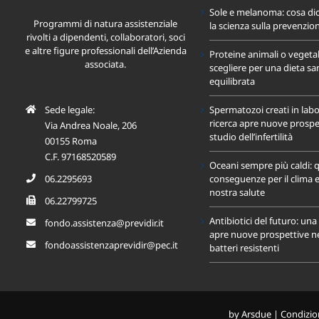
Sole e melanoma: cosa di
Programmi di natura assistenziale
la scienza sulla prevenzio
rivolti a dipendenti, collaboratori, soci
e altre figure professionali dell’Azienda
Proteine animali o vegeta
associata.
scegliere per una dieta sa
equilibrata
Sede legale:
Spermatozoi creati in labo
ricerca apre nuove prospet
Via Andrea Noale, 206
studio dell’infertilità
00155 Roma
C.F. 97168520589
Oceani sempre più caldi: q
06.2295693
conseguenze per il clima e
nostra salute
06.22799725
Antibiotici del futuro: un
fondo.assistenza@previdir.it
apre nuove prospettive nel
fondoassistenzaprevidir@pec.it
batteri resistenti
by
Arsdue
|
Condizion