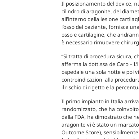
Il posizionamento del device, na
cilindro di aragonite, del dia
all’interno della lesione carti
l’osso del paziente, fornisce un
osso e cartilagine, che andranno
è necessario rimuovere chirurg
“Si tratta di procedura sicura,
afferma la dott.ssa de Caro – L’
ospedale una sola notte e poi vi
controindicazioni alla procedura 
il rischio di rigetto e la percen
Il primo impianto in Italia arri
randomizzato, che ha coinvolto c
dalla FDA, ha dimostrato che nei 
aragonite vi è stato un marcato
Outcome Score), sensibilmente s