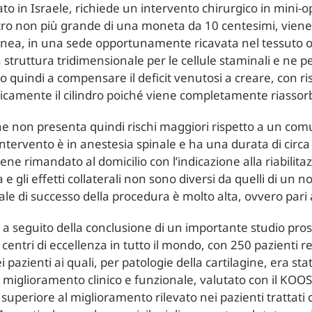
to in Israele, richiede un intervento chirurgico in mini-
metro non più grande di una moneta da 10 centesimi, vien
laginea, in una sede opportunamente ricavata nel tessuto 
a struttura tridimensionale per le cellule staminali e ne p
 quindi a compensare il deficit venutosi a creare, con risu
icamente il cilindro poiché viene completamente riassorb
 che non presenta quindi rischi maggiori rispetto a un co
intervento è in anestesia spinale e ha una durata di circa 
ene rimandato al domicilio con l’indicazione alla riabilita
e gli effetti collaterali non sono diversi da quelli di un 
tuale di successo della procedura è molto alta, ovvero pari
va a seguito della conclusione di un importante studio pros
entri di eccellenza in tutto il mondo, con 250 pazienti re
pazienti ai quali, per patologie della cartilagine, era stat
 miglioramento clinico e funzionale, valutato con il KOOS
uperiore al miglioramento rilevato nei pazienti trattati 