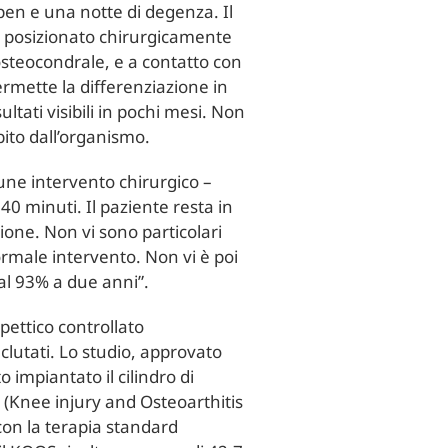
open e una notte di degenza. Il
e posizionato chirurgicamente
osteocondrale, e a contatto con
ermette la differenziazione in
ltati visibili in pochi mesi. Non
ito dall’organismo.
mune intervento chirurgico –
40 minuti. Il paziente resta in
zione. Non vi sono particolari
normale intervento. Non vi è poi
 al 93% a due anni”.
pettico controllato
clutati. Lo studio, approvato
o impiantato il cilindro di
 (Knee injury and Osteoarthitis
con la terapia standard