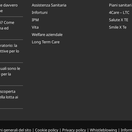
ce davvero
Assistenza Sanitaria
Piani sanitari
ne
Infortuni
4Care – LTC
IPM
Salute X TE
li? Come
Vita
Smile X Te
na ed
Welfare aziendale
Long Term Care
ratorio: la
tive per lo
uali sono le
 per la
a scoperta
la lotta ai
i generali del sito
|
Cookie policy
|
Privacy policy
|
Whistleblowing
|
Infor