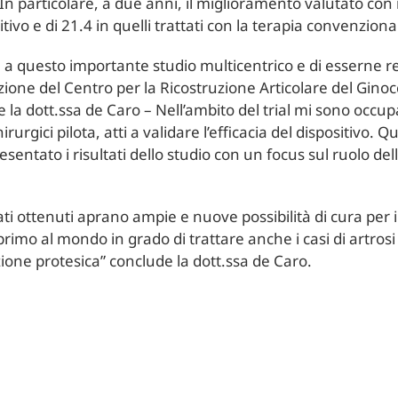
n particolare, a due anni, il miglioramento valutato con 
sitivo e di 21.4 in quelli trattati con la terapia convenziona
 a questo importante studio multicentrico e di esserne ref
zione del Centro per la Ricostruzione Articolare del Gin
 la dott.ssa de Caro – Nell’ambito del trial mi sono occu
irurgici pilota, atti a validare l’efficacia del dispositivo.
sentato i risultati dello studio con un focus sul ruolo del
ti ottenuti aprano ampie e nuove possibilità di cura per 
il primo al mondo in grado di trattare anche i casi di artros
ione protesica” conclude la dott.ssa de Caro.