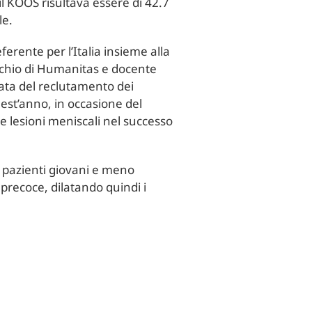
il KOOS risultava essere di 42.7
le.
erente per l’Italia insieme alla
occhio di Humanitas e docente
pata del reclutamento dei
 Quest’anno, in occasione del
le lesioni meniscali nel successo
i pazienti giovani e meno
i precoce, dilatando quindi i