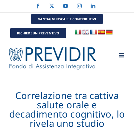
Salta
Facebook
X
YouTube
Instagram
LinkedIn
al
contenuto
VANTAGGI FISCALI E CONTRIBUTIVI
RICHIEDI UN PREVENTIVO
Correlazione tra cattiva
salute orale e
decadimento cognitivo, lo
rivela uno studio