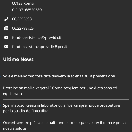
Via Andrea Noale, 206
00155 Roma
C.F. 97168520589
06.2295693
06.22799725
fondo.assistenza@previdir.it
fondoassistenzaprevidir@pec.it
Ultime News
Sole e melanoma: cosa dice davvero la scienza sulla prevenzione
Proteine animali o vegetali? Come scegliere per una dieta sana ed
equilibrata
Spermatozoi creati in laboratorio: la ricerca apre nuove prospettive
per lo studio dell’infertilità
Oceani sempre più caldi: quali sono le conseguenze per il clima e per la