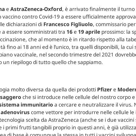
na
e
AstraZeneca-Oxford
, è arrivato finalmente il turno
rto vaccino contro Covid-19 a essere ufficialmente approv
lle dichiarazioni di
Francesco Figliuolo
, commissario per
a essere somministrati tra
16
e
19 aprile
prossimo: la sp
cinazione, che al momento è in ritardo rispetto alla tabel
tà fino ai 18 anni ed è l’unico, tra quelli disponibili, la c
 piano vaccinale, nel secondo trimestre del 2021 dovre
co un riepilogo di tutto quello che sappiamo.
ologia molto diversa da quella dei prodotti
Pfizer
e
Moder
saggero
che si introduce nelle cellule del nostro corpo e
sistema
immunitario
a cercare e neutralizzare il virus.
n
adenovirus
come vettore per introdurre nelle cellule le
 tecnologia scelta da AstraZeneca (anche se i due vaccini s
i primi frutti tangibili proprio in questi anni, è già util
idea di base è comunque la stessa in tutti i vaccini sviluppa