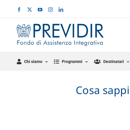
Salta
Facebook
X
YouTube
Instagram
LinkedIn
al
contenuto
Chi siamo
Programmi
Destinatari
Cosa sappi