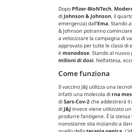
Dopo
Pfizer-BioNTech
,
Moder
di
Johnson & Johnson
, il qua
emergenza) dall’
Ema
. Stando a
& Johnson potranno cominciare 
a velocizzare la campagna di vac
approvato per tutte le classi di e
è
monodose
. Stando al nuovo
milioni di dosi
. Nell’attesa, ec
Come funziona
Il vaccino J&J utilizza una tecn
infatti una molecola di
r
na
mes
di
Sars-Cov-2
che addestrerà il
di
J&J
invece viene utilizzato u
produrre l’antigene. È la stessa
nonostante stia iniziando a dare 
quello della
terapia genica
. L’