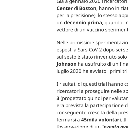
Già a gennaio 2020 i ricercatori
Center
di
Boston
, hanno inizia
per la precisione), lo stesso app
un
decennio prima
, quando i 
vettore di un vaccino sperimenta
Nelle primissime sperimentazioni
esposti a Sars-CoV-2 dopo sei se
sul sesto è stato rinvenuto solo 
Johnson
ha usufruito di un fi
luglio 2020 ha avviato i primi tri
I risultati di questi trial hann
ricercatori a proseguire nelle s
3
(progettato quindi per valutar
era prevista la partecipazione 
conseguente crescita della pres
fermarsi a
45mila volontari
. I
l’osservazione di un
“
evento avv