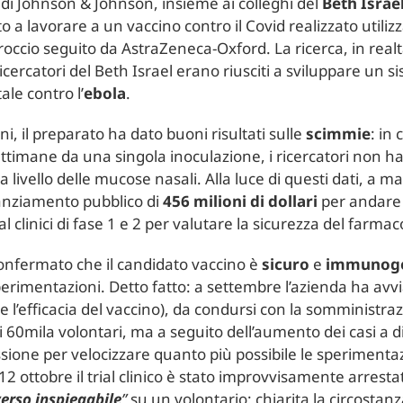
 di Johnson & Johnson, insieme ai colleghi del
Beth Israe
to a lavorare a un vaccino contro il Covid realizzato util
roccio seguito da AstraZeneca-Oxford. La ricerca, in realtà
ricercatori del Beth Israel erano riusciti a sviluppare un 
le contro l’
ebola
.
, il preparato ha dato buoni risultati sulle
scimmie
: in
ttimane da una singola inoculazione, i ricercatori non ha
a livello delle mucose nasali. Alla luce di questi dati, a 
nanziamento pubblico di
456 milioni di dollari
per andare 
al clinici di fase 1 e 2 per valutare la sicurezza del farmac
o confermato che il candidato vaccino è
sicuro
e
immunog
perimentazioni. Detto fatto: a settembre l’azienda ha avvi
e l’efficacia del vaccino), da condursi con la somministr
di 60mila volontari, ma a seguito dell’aumento dei casi a 
sione per velocizzare quanto più possibile le sperimentazi
l 12 ottobre il trial clinico è stato improvvisamente arres
erso inspiegabile
”
su un volontario: chiarita la circostan