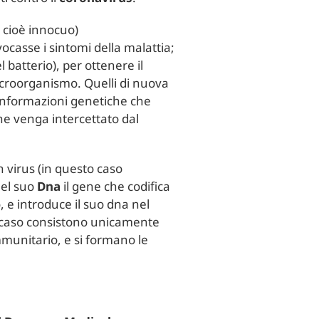
cioè innocuo)
casse i sintomi della malattia;
 batterio), per ottenere il
icroorganismo. Quelli di nuova
 informazioni genetiche che
che venga intercettato dal
n virus (in questo caso
nel suo
Dna
il gene che codifica
o, e introduce il suo dna nel
to caso consistono unicamente
mmunitario, e si formano le