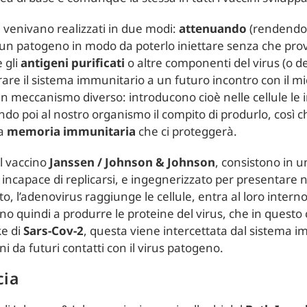
e venivano realizzati in due modi:
attenuando
(rendendo 
un patogeno in modo da poterlo iniettare senza che provo
 gli
antigeni
purificati
o altre componenti del virus (o del
are il sistema immunitario a un futuro incontro con il m
n meccanismo diverso: introducono cioè nelle cellule le
ando poi al nostro organismo il compito di produrlo, così 
la
memoria
immunitaria
che ci proteggerà.
il vaccino
Janssen / Johnson & Johnson
, consistono in u
 incapace di replicarsi, e ingegnerizzato per presentare 
to, l’adenovirus raggiunge le cellule, entra al loro intern
ano quindi a produrre le proteine del virus, che in ques
ke di
Sars-Cov-2
, questa viene intercettata dal sistema i
 da futuri contatti con il virus patogeno.
cia