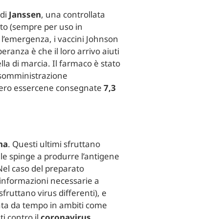
 di
Janssen
, una controllata
ato (sempre per uso in
 l’emergenza, i vaccini Johnson
eranza è che il loro arrivo aiuti
la di marcia. Il farmaco è stato
ui somministrazione
bbero essercene consegnate
7,3
na
. Questi ultimi sfruttano
 le spinge a produrre l’antigene
 Nel caso del preparato
 informazioni necessarie a
fruttano virus differenti), e
izzata da tempo in ambiti come
ti contro il
coronavirus
.