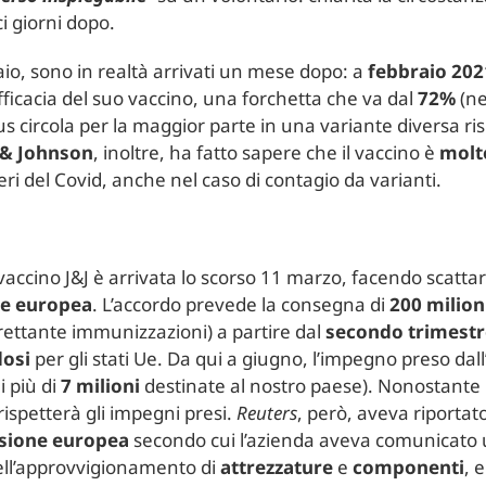
ci giorni dopo.
naio, sono in realtà arrivati un mese dopo: a
febbraio
202
l’efficacia del suo vaccino, una forchetta che va dal
72%
(ne
irus circola per la maggior parte in una variante diversa ri
 & Johnson
, inoltre, ha fatto sapere che il vaccino è
molt
eri del Covid, anche nel caso di contagio da varianti.
 vaccino J&J è arrivata lo scorso 11 marzo, facendo scattar
e
europea
. L’accordo prevede la consegna di
200
milion
ettante immunizzazioni) a partire dal
secondo trimestr
dosi
per gli stati Ue. Da qui a giugno, l’impegno preso dall
i più di
7
milioni
destinate al nostro paese). Nonostante i
rispetterà gli impegni presi.
Reuters
, però, aveva riportat
ione europea
secondo cui l’azienda aveva comunicato u
nell’approvvigionamento di
attrezzature
e
componenti
, 