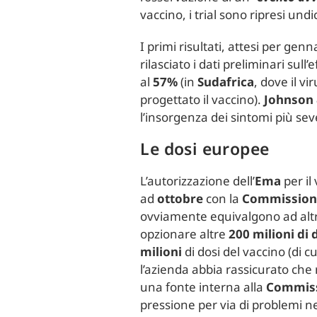
vaccino, i trial sono ripresi undi
I primi risultati, attesi per gen
rilasciato i dati preliminari sul
al
57%
(in
Sudafrica
, dove il v
progettato il vaccino).
Johnson
l’insorgenza dei sintomi più sev
Le dosi europee
L’autorizzazione dell’
Ema
per il
ad
ottobre
con la
Commission
ovviamente equivalgono ad altr
opzionare altre
200 milioni di 
milioni
di dosi del vaccino (di cu
l’azienda abbia rassicurato che 
una fonte interna alla
Commiss
pressione per via di problemi 