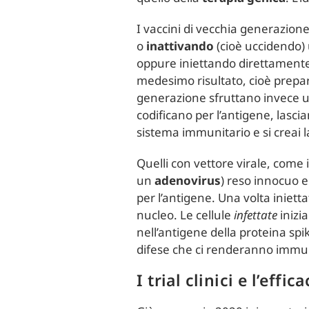
I vaccini di vecchia generazion
o
inattivando
(cioè uccidendo) 
oppure iniettando direttamente
medesimo risultato, cioè prepar
generazione sfruttano invece u
codificano per l’antigene, lasci
sistema immunitario e si creai 
Quelli con vettore virale, come 
un
adenovirus
) reso innocuo e
per l’antigene. Una volta inietta
nucleo. Le cellule
infettate
inizi
nell’antigene della proteina spi
difese che ci renderanno immuni
I trial clinici e l’effica