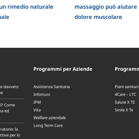
 un rimedio naturale
massaggio può aiutare a
uale
dolore muscolare
Programmi per Aziende
Programmi
ce davvero
Assistenza Sanitaria
Piani sanitari
ne
Infortuni
4Care – LTC
IPM
Salute X TE
li? Come
Vita
Smile X Te
na ed
Welfare aziendale
Long Term Care
ratorio: la
tive per lo