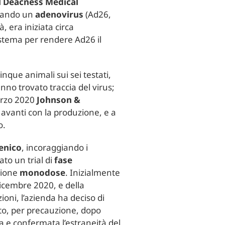
l Deacness Medical
izzando un
adenovirus
(Ad26,
, era iniziata circa
sistema per rendere Ad26 il
 cinque animali sui sei testati,
nno trovato traccia del virus;
marzo 2020
Johnson &
avanti con la produzione, e a
o.
enico
, incoraggiando i
ato un trial di
fase
azione
monodose
. Inizialmente
dicembre 2020, e della
oni, l’azienda ha deciso di
tato, per precauzione, dopo
za e confermata l’estraneità del