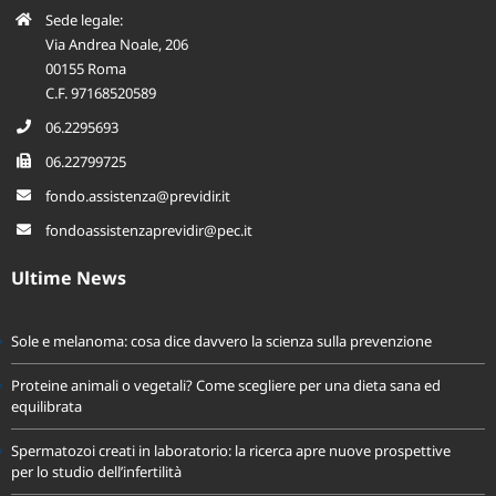
Sede legale:
Via Andrea Noale, 206
00155 Roma
C.F. 97168520589
06.2295693
06.22799725
fondo.assistenza@previdir.it
fondoassistenzaprevidir@pec.it
Ultime News
Sole e melanoma: cosa dice davvero la scienza sulla prevenzione
Proteine animali o vegetali? Come scegliere per una dieta sana ed
equilibrata
Spermatozoi creati in laboratorio: la ricerca apre nuove prospettive
per lo studio dell’infertilità