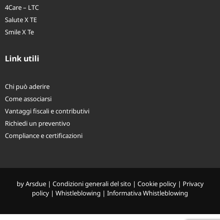
Piani sanitari individuali
4Care – LTC
Salute X TE
Smile X Te
Link utili
Chi può aderire
Come associarsi
Vantaggi fiscali e contributivi
Richiedi un preventivo
Compliance e certificazioni
by
Arsdue
|
Condizioni generali del sito
|
Cookie policy
|
Privacy
policy
|
Whistleblowing
|
Informativa Whistleblowing