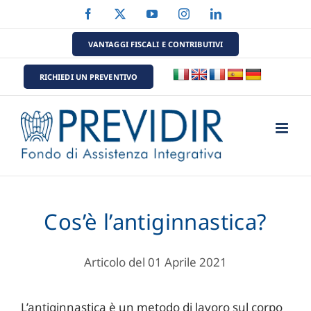
Salta
Facebook
X
YouTube
Instagram
LinkedIn
al
contenuto
VANTAGGI FISCALI E CONTRIBUTIVI
RICHIEDI UN PREVENTIVO
Cos’è l’antiginnastica?
Articolo del 01 Aprile 2021
L’antiginnastica è un metodo di lavoro sul corpo