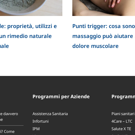
e: proprietà, utilizzi e
Punti trigger: cosa sono
 un rimedio naturale
massaggio può aiutare a
uale
dolore muscolare
Programmi per Aziende
Programmi
ce davvero
Assistenza Sanitaria
Piani sanitari
ne
Infortuni
4Care – LTC
IPM
Salute X TE
li? Come