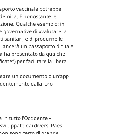
saporto vaccinale potrebbe
ndemica. E nonostante le
rezione. Qualche esempio: in
e governative di «valutare la
ti sanitari, e di produrne le
i lancerà un passaporto digitale
pea ha presentato da qualche
cate”) per facilitare la libera
 creare un documento o un’app
endentemente dalla loro
 in tutto l’Occidente –
viluppate dai diversi Paesi
ni non sono certo di grande