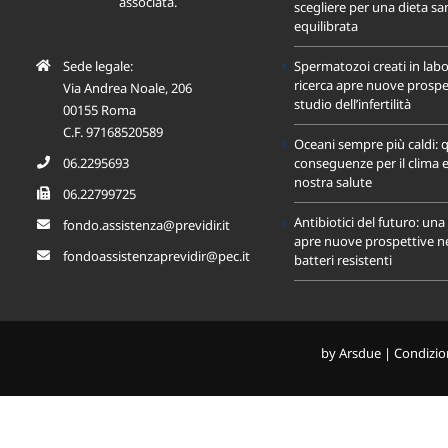
associata.
scegliere per una dieta sa
equilibrata
Sede legale:
Spermatozoi creati in labo
ricerca apre nuove prospet
Via Andrea Noale, 206
studio dell’infertilità
00155 Roma
C.F. 97168520589
Oceani sempre più caldi: q
06.2295693
conseguenze per il clima e
nostra salute
06.22799725
Antibiotici del futuro: un
fondo.assistenza@previdir.it
apre nuove prospettive nel
fondoassistenzaprevidir@pec.it
batteri resistenti
by
Arsdue
|
Condizion