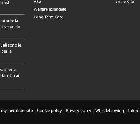
Vita
Smile X Te
na ed
Welfare aziendale
Long Term Care
ratorio: la
tive per lo
uali sono le
 per la
a scoperta
la lotta ai
i generali del sito
|
Cookie policy
|
Privacy policy
|
Whistleblowing
|
Infor