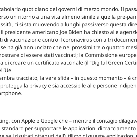
vocabolario quotidiano dei governi di mezzo mondo. Il pas
verso un ritorno a una vita almeno simile a quella pre-pa
lessità, ci si sta muovendo a lunghi passi verso questa di
, il presidente americano Joe Biden ha chiesto alle agenzi
icati di vaccinazione contro il coronavirus con altri documen
nese ha già annunciato che nei prossimi tre o quattro mes
dimostrare di essere stati vaccinati; la Commissione euro
 di creare un certificato vaccinale (il “Digital Green Certifi
ll’Ue.
 sembra tracciato, la vera sfida – in questo momento – è
e protegga la privacy e sia accessibile alle persone indip
martphone.
h
cing, con Apple e Google che – mentre il contagio dilagava
standard per supportare le applicazioni di tracciamento s
he se i risultati ottenuti dall’utilizzo di queste applicazio