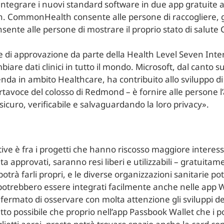
tegrare i nuovi standard software in due app gratuite at
mmonHealth consente alle persone di raccogliere, gest
ente alle persone di mostrare il proprio stato di salute
e di approvazione da parte della Health Level Seven Inter
biare dati clinici in tutto il mondo. Microsoft, dal canto 
enda in ambito Healthcare, ha contribuito allo sviluppo d
rtavoce del colosso di Redmond – è fornire alle persone l’a
icuro, verificabile e salvaguardando la loro privacy».
ative è fra i progetti che hanno riscosso maggiore intere
lta approvati, saranno resi liberi e utilizzabili – gratuit
trà farli propri, e le diverse organizzazioni sanitarie po
 potrebbero essere integrati facilmente anche nelle app W
nfermato di osservare con molta attenzione gli sviluppi de
utto possibile che proprio nell’app Passbook Wallet che i p