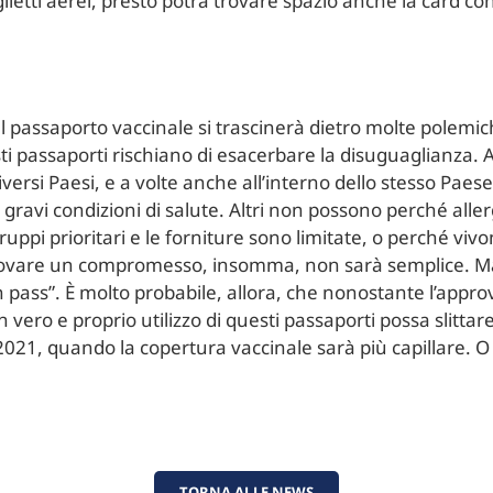
glietti aerei, presto potrà trovare spazio anche la card co
l passaporto vaccinale si trascinerà dietro molte polemich
i passaporti rischiano di esacerbare la disuguaglianza. A
iversi Paesi, e a volte anche all’interno dello stesso Pa
ravi condizioni di salute. Altri non possono perché aller
uppi prioritari e le forniture sono limitate, o perché vi
. Trovare un compromesso, insomma, non sarà semplice. 
n pass”. È molto probabile, allora, che nonostante l’appr
un vero e proprio utilizzo di questi passaporti possa slitt
021, quando la copertura vaccinale sarà più capillare. O
TORNA ALLE NEWS