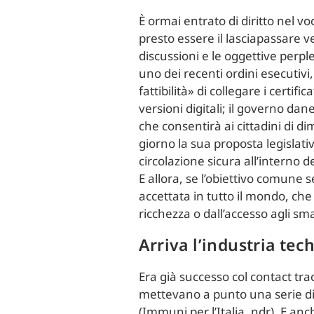
È ormai entrato di diritto nel 
presto essere il lasciapassare 
discussioni e le oggettive perp
uno dei recenti ordini esecutivi
fattibilità» di collegare i certif
versioni digitali; il governo da
che consentirà ai cittadini di 
giorno la sua proposta legislativa
circolazione sicura all’interno de
E allora, se l’obiettivo comune
accettata in tutto il mondo, ch
ricchezza o dall’accesso agli s
Arriva l’industria tec
Era già successo col contact tra
mettevano a punto una serie di 
(Immuni per l’Italia, ndr). E anc