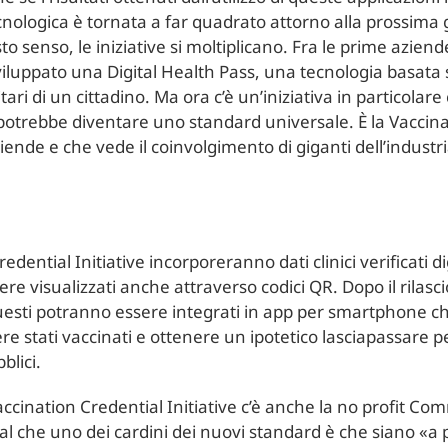
nologica è tornata a far quadrato attorno alla prossima g
sto senso, le iniziative si moltiplicano. Fra le prime azie
viluppato una Digital Health Pass, una tecnologia basata
nitari di un cittadino. Ma ora c’è un’iniziativa in particol
potrebbe diventare uno standard universale. È la Vaccinat
iende e che vede il coinvolgimento di giganti dell’industr
redential Initiative incorporeranno dati clinici verificat
re visualizzati anche attraverso codici QR. Dopo il rilas
– questi potranno essere integrati in app per smartphone 
re stati vaccinati e ottenere un ipotetico lasciapassare per 
blici.
accination Credential Initiative c’è anche la no profit Com
nal che uno dei cardini dei nuovi standard è che siano «a