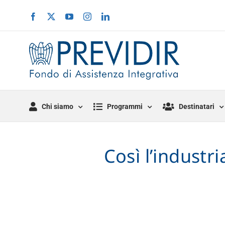
Salta
Facebook
X
YouTube
Instagram
LinkedIn
al
contenuto
Chi siamo
Programmi
Destinatari
Così l’industr