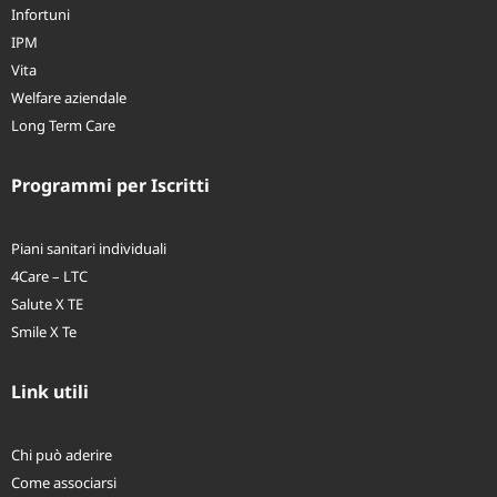
Infortuni
IPM
Vita
Welfare aziendale
Long Term Care
Programmi per Iscritti
Piani sanitari individuali
4Care – LTC
Salute X TE
Smile X Te
Link utili
Chi può aderire
Come associarsi