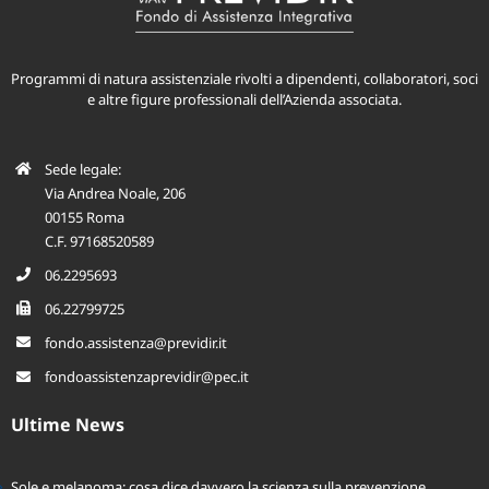
Programmi di natura assistenziale rivolti a dipendenti, collaboratori, soci
e altre figure professionali dell’Azienda associata.
Sede legale:
Via Andrea Noale, 206
00155 Roma
C.F. 97168520589
06.2295693
06.22799725
fondo.assistenza@previdir.it
fondoassistenzaprevidir@pec.it
Ultime News
Sole e melanoma: cosa dice davvero la scienza sulla prevenzione