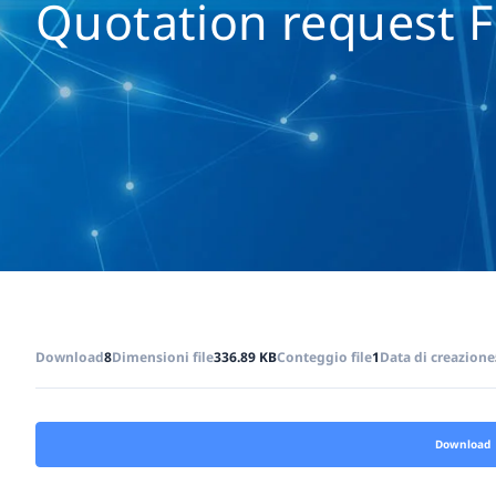
Quotation request 
Download
8
Dimensioni file
336.89 KB
Conteggio file
1
Data di creazione
Download