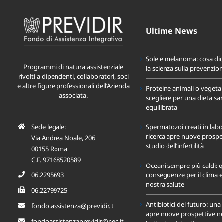
Ultime News
Sole e melanoma: cosa di
Programmi di natura assistenziale
la scienza sulla prevenzio
rivolti a dipendenti, collaboratori, soci
e altre figure professionali dell’Azienda
Proteine animali o vegeta
associata.
scegliere per una dieta sa
equilibrata
Sede legale:
Spermatozoi creati in labo
ricerca apre nuove prospet
Via Andrea Noale, 206
studio dell’infertilità
00155 Roma
C.F. 97168520589
Oceani sempre più caldi: q
conseguenze per il clima e
06.2295693
nostra salute
06.22799725
Antibiotici del futuro: un
fondo.assistenza@previdir.it
apre nuove prospettive nel
fondoassistenzaprevidir@pec.it