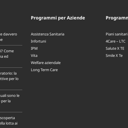
Programmi per Aziende
Programmi
ce davvero
Assistenza Sanitaria
Piani sanitari
ne
Infortuni
4Care – LTC
IPM
Salute X TE
li? Come
Vita
Smile X Te
na ed
Welfare aziendale
Long Term Care
ratorio: la
tive per lo
uali sono le
 per la
a scoperta
la lotta ai