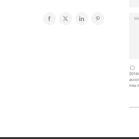
Facebook
X
LinkedIn
Pinterest
2016/
accon
mia r