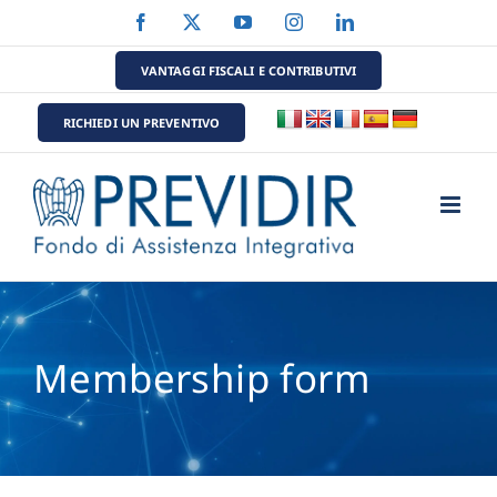
Salta
Facebook
X
YouTube
Instagram
LinkedIn
al
contenuto
VANTAGGI FISCALI E CONTRIBUTIVI
RICHIEDI UN PREVENTIVO
Membership form