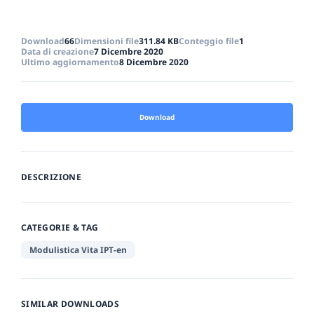
Download
66
Dimensioni file
311.84 KB
Conteggio file
1
Data di creazione
7 Dicembre 2020
Ultimo aggiornamento
8 Dicembre 2020
Download
DESCRIZIONE
CATEGORIE & TAG
Modulistica Vita IPT-en
SIMILAR DOWNLOADS