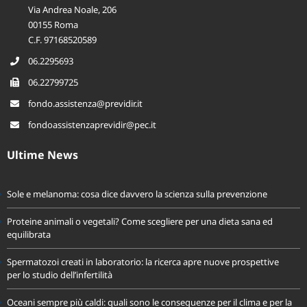
Via Andrea Noale, 206
00155 Roma
C.F. 97168520589
06.2295693
06.22799725
fondo.assistenza@previdir.it
fondoassistenzaprevidir@pec.it
Ultime News
Sole e melanoma: cosa dice davvero la scienza sulla prevenzione
Proteine animali o vegetali? Come scegliere per una dieta sana ed
equilibrata
Spermatozoi creati in laboratorio: la ricerca apre nuove prospettive
per lo studio dell’infertilità
Oceani sempre più caldi: quali sono le conseguenze per il clima e per la