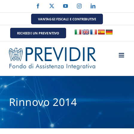
Salta
Facebook
X
YouTube
Instagram
LinkedIn
al
contenuto
VANTAGGI FISCALI E CONTRIBUTIVI
RICHIEDI UN PREVENTIVO
Rinnovo 2014