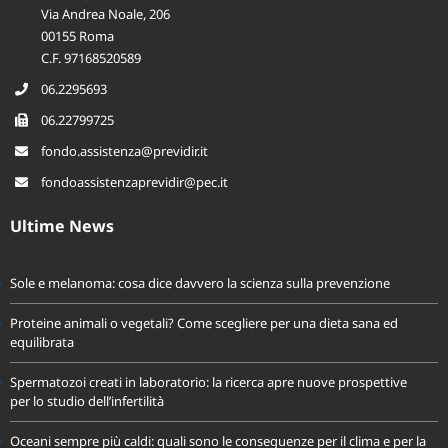
Via Andrea Noale, 206
00155 Roma
C.F. 97168520589
06.2295693
06.22799725
fondo.assistenza@previdir.it
fondoassistenzaprevidir@pec.it
Ultime News
Sole e melanoma: cosa dice davvero la scienza sulla prevenzione
Proteine animali o vegetali? Come scegliere per una dieta sana ed
equilibrata
Spermatozoi creati in laboratorio: la ricerca apre nuove prospettive
per lo studio dell’infertilità
Oceani sempre più caldi: quali sono le conseguenze per il clima e per la