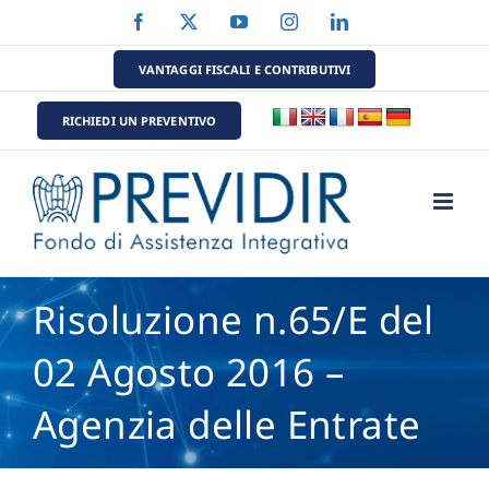
Salta
Facebook
X
YouTube
Instagram
LinkedIn
al
contenuto
VANTAGGI FISCALI E CONTRIBUTIVI
RICHIEDI UN PREVENTIVO
Risoluzione n.65/E del
02 Agosto 2016 –
Agenzia delle Entrate