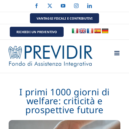
Salta
Facebook
X
YouTube
Instagram
LinkedIn
al
contenuto
VANTAGGI FISCALI E CONTRIBUTIVI
RICHIEDI UN PREVENTIVO
I primi 1000 giorni di
welfare: criticità e
prospettive future