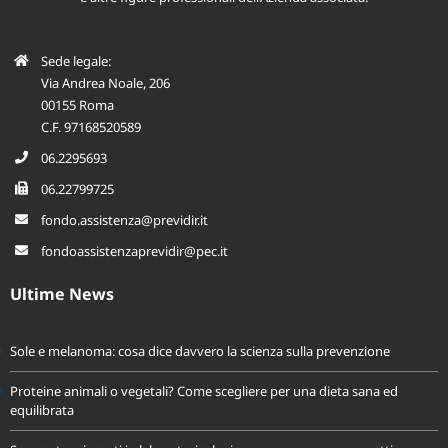
e altre figure professionali dell’Azienda associata.
Sede legale:
Via Andrea Noale, 206
00155 Roma
C.F. 97168520589
06.2295693
06.22799725
fondo.assistenza@previdir.it
fondoassistenzaprevidir@pec.it
Ultime News
Sole e melanoma: cosa dice davvero la scienza sulla prevenzione
Proteine animali o vegetali? Come scegliere per una dieta sana ed
equilibrata