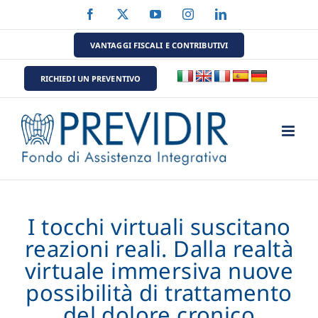
Salta
Facebook
X
YouTube
Instagram
LinkedIn
al
contenuto
VANTAGGI FISCALI E CONTRIBUTIVI
RICHIEDI UN PREVENTIVO
I tocchi virtuali suscitano
reazioni reali. Dalla realtà
virtuale immersiva nuove
possibilità di trattamento
del dolore cronico