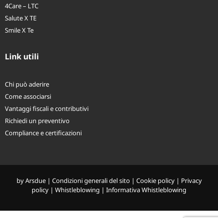
Piani sanitari individuali
4Care – LTC
Salute X TE
Smile X Te
Link utili
Chi può aderire
Come associarsi
Vantaggi fiscali e contributivi
Richiedi un preventivo
Compliance e certificazioni
by
Arsdue
|
Condizioni generali del sito
|
Cookie policy
|
Privacy
policy
|
Whistleblowing
|
Informativa Whistleblowing