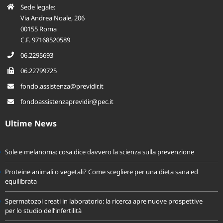
Sede legale:
Via Andrea Noale, 206
00155 Roma
C.F. 97168520589
06.2295693
06.22799725
fondo.assistenza@previdir.it
fondoassistenzaprevidir@pec.it
Ultime News
Sole e melanoma: cosa dice davvero la scienza sulla prevenzione
Proteine animali o vegetali? Come scegliere per una dieta sana ed
equilibrata
Spermatozoi creati in laboratorio: la ricerca apre nuove prospettive
per lo studio dell’infertilità