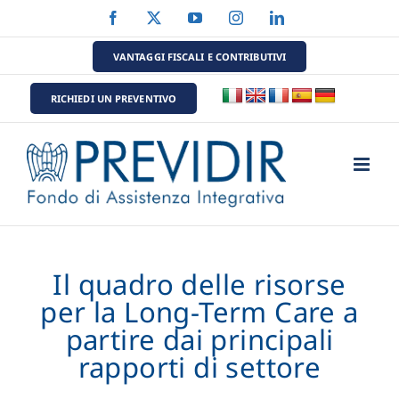
Salta
Facebook
X
YouTube
Instagram
LinkedIn
al
contenuto
VANTAGGI FISCALI E CONTRIBUTIVI
RICHIEDI UN PREVENTIVO
Il quadro delle risorse
per la Long-Term Care a
partire dai principali
rapporti di settore