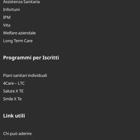
Assistenza Sanitaria
Infortuni
IPM
Vita
Welfare aziendale
Long Term Care
Programmi per Iscritti
Piani sanitari individuali
4Care – LTC
Salute X TE
Smile X Te
Link utili
Chi può aderire