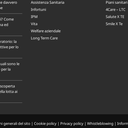
ce davvero
Assistenza Sanitaria
Piani sanitari
ne
Infortuni
4Care – LTC
IPM
Salute X TE
li? Come
Vita
Smile X Te
na ed
Welfare aziendale
Long Term Care
ratorio: la
tive per lo
uali sono le
 per la
a scoperta
la lotta ai
i generali del sito
|
Cookie policy
|
Privacy policy
|
Whistleblowing
|
Infor