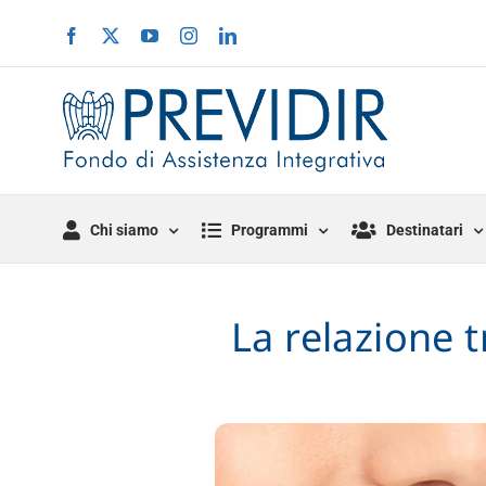
Salta
Facebook
X
YouTube
Instagram
LinkedIn
al
contenuto
Chi siamo
Programmi
Destinatari
La relazione t