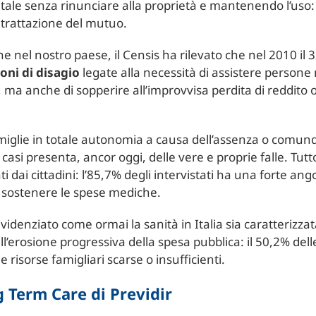
itale senza rinunciare alla proprietà e mantenendo l’uso: pre
ntrattazione del mutuo.
e nel nostro paese, il Censis ha rilevato che nel 2010 il 3
ioni di disagio
legate alla necessità di assistere persone 
, ma anche di sopperire all’improvvisa perdita di reddito 
e famiglie in totale autonomia a causa dell’assenza o comu
 casi presenta, ancor oggi, delle vere e proprie falle. Tut
i dai cittadini: l’85,7% degli intervistati ha una forte an
r sostenere le spese mediche.
videnziato come ormai la sanità in Italia sia caratterizza
ll’erosione progressiva della spesa pubblica: il 50,2% de
 risorse famigliari scarse o insufficienti.
 Term Care di Previdir