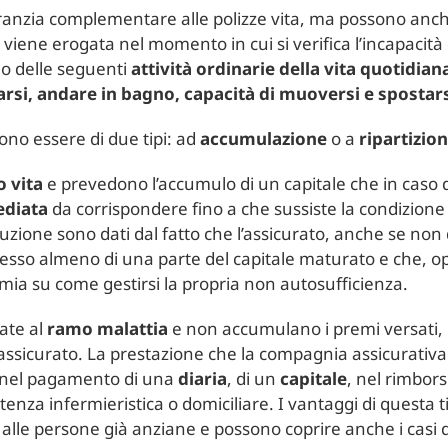
nzia complementare alle polizze vita, ma possono anche
iene erogata nel momento in cui si verifica l’incapacità
 delle seguenti
attività ordinarie della vita quotidian
tarsi, andare in bagno, capacità di muoversi e spostar
no essere di due tipi: ad
accumulazione
o a
ripartizio
 vita
e prevedono l’accumulo di un capitale che in caso 
ediata
da corrispondere fino a che sussiste la condizione 
luzione sono dati dal fatto che l’assicurato, anche se non
ossesso almeno di una parte del capitale maturato e che, op
a su come gestirsi la propria non autosufficienza.
ate al
ramo malattia
e non accumulano i premi versati, 
o assicurato. La prestazione che la compagnia assicurativ
e nel pagamento di una
diaria
, di un
capitale
, nel rimbor
stenza infermieristica o domiciliare. I vantaggi di questa ti
alle persone già anziane e possono coprire anche i casi 