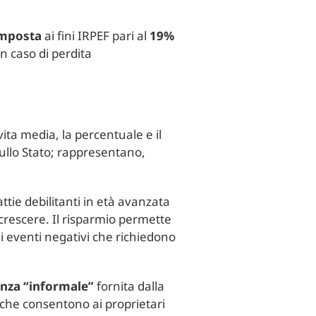
imposta
ai fini IRPEF pari al
19%
n caso di perdita
ita media, la percentuale e il
 sullo Stato; rappresentano,
lattie debilitanti in età avanzata
crescere. Il risparmio permette
li eventi negativi che richiedono
enza “informale”
fornita dalla
 che consentono ai proprietari