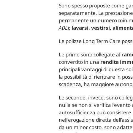
Sono spesso proposte come gara
separatamente. La prestazione v
permanente un numero minimo
ADL
):
lavarsi, vestirsi, alimen
Le polizze Long Term Care posso
Le prime sono collegate al
ramo
convertito in una
rendita imm
principali vantaggi di questa so
la possibilità di rientrare in p
scadenza, ha maggiore autonomi
Le seconde, invece, sono colleg
nulla se non si verifica l’event
autosufficienza può consister
nell’erogazione diretta dell’assi
da un minor costo, sono adatte 