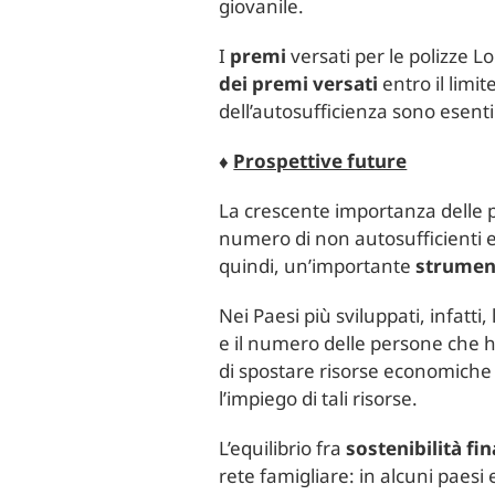
giovanile.
I
premi
versati per le polizze
dei premi versati
entro il limi
dell’autosufficienza sono esenti
♦
Prospettive future
La crescente importanza delle po
numero di non autosufficienti e 
quindi, un’importante
strument
Nei Paesi più sviluppati, infatti, l
e il numero delle persone che h
di spostare risorse economiche d
l’impiego di tali risorse.
L’equilibrio fra
sostenibilità fi
rete famigliare: in alcuni paes