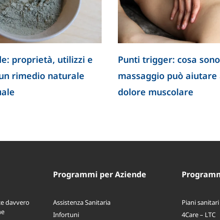
e: proprietà, utilizzi e
Punti trigger: cosa sono
 un rimedio naturale
massaggio può aiutare a
uale
dolore muscolare
Programmi per Aziende
Programmi
ce davvero
Assistenza Sanitaria
Piani sanitari
ne
Infortuni
4Care – LTC