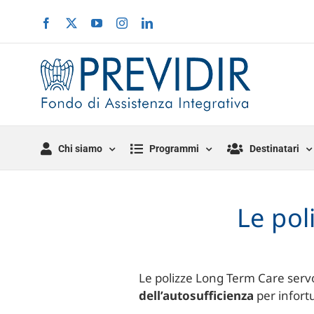
Salta
Facebook
X
YouTube
Instagram
LinkedIn
al
contenuto
Chi siamo
Programmi
Destinatari
Le pol
Le polizze Long Term Care servo
dell’autosufficienza
per infortu