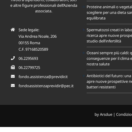
e altre figure professionali dell’Azienda
Proteine animali o vegeta
associata.
scegliere per una dieta sa
equilibrata
Sede legale:
Spermatozoi creati in labo
ricerca apre nuove prospet
Via Andrea Noale, 206
studio dell’infertilità
00155 Roma
C.F. 97168520589
Oceani sempre più caldi: q
06.2295693
conseguenze per il clima e
nostra salute
06.22799725
Antibiotici del futuro: un
fondo.assistenza@previdir.it
apre nuove prospettive nel
fondoassistenzaprevidir@pec.it
batteri resistenti
by
Arsdue
|
Condizion