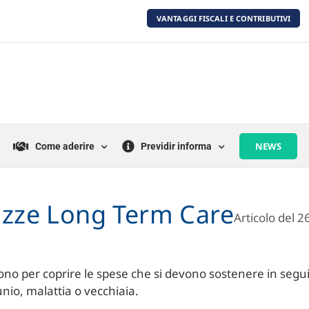
VANTAGGI FISCALI E CONTRIBUTIVI
NEWS
Come aderire
Previdir informa
izze Long Term Care
Articolo del 
no per coprire le spese che si devono sostenere in segui
nio, malattia o vecchiaia.