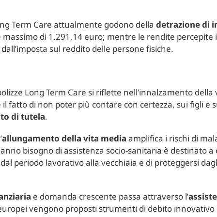
 Long Term Care attualmente godono della
detrazione di 
te massimo di 1.291,14 euro; mentre le rendite percepite i
 dall’imposta sul reddito delle persone fisiche.
lizze Long Term Care si riflette nell’innalzamento della v
il fatto di non poter più contare con certezza, sui figli e
o di tutela
.
’
allungamento della vita media
amplifica i rischi di ma
anno bisogno di assistenza socio-sanitaria è destinato a 
al periodo lavorativo alla vecchiaia e di proteggersi dag
nanziaria
e domanda crescente passa attraverso l’
assist
i europei vengono proposti strumenti di debito innovativo