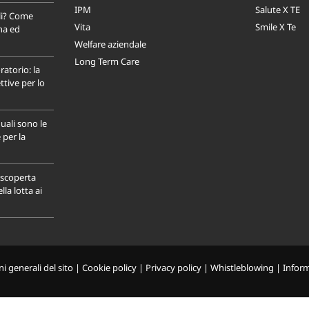
IPM
Salute X TE
li? Come
Vita
Smile X Te
na ed
Welfare aziendale
Long Term Care
ratorio: la
tive per lo
uali sono le
 per la
a scoperta
la lotta ai
i generali del sito
|
Cookie policy
|
Privacy policy
|
Whistleblowing
|
Infor