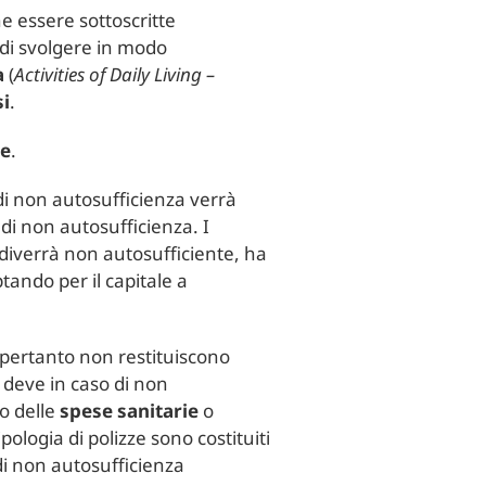
 essere sottoscritte
 di svolgere in modo
a
(
Activities of Daily Living –
si
.
ne
.
di non autosufficienza verrà
di non autosufficienza. I
 diverrà non autosufficiente, ha
tando per il capitale a
pertanto non restituiscono
a deve in caso di non
so delle
spese sanitarie
o
pologia di polizze sono costituiti
di non autosufficienza