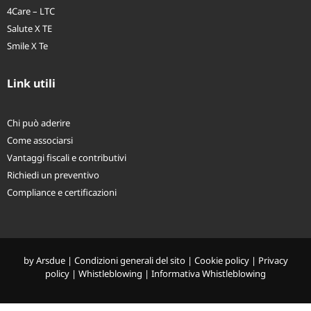
Piani sanitari individuali
4Care – LTC
Salute X TE
Smile X Te
Link utili
Chi può aderire
Come associarsi
Vantaggi fiscali e contributivi
Richiedi un preventivo
Compliance e certificazioni
by
Arsdue
|
Condizioni generali del sito
|
Cookie policy
|
Privacy
policy
|
Whistleblowing
|
Informativa Whistleblowing