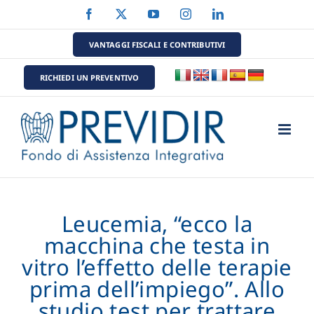
Salta
Facebook
X
YouTube
Instagram
LinkedIn
al
contenuto
VANTAGGI FISCALI E CONTRIBUTIVI
RICHIEDI UN PREVENTIVO
Leucemia, “ecco la
macchina che testa in
vitro l’effetto delle terapie
prima dell’impiego”. Allo
studio test per trattare