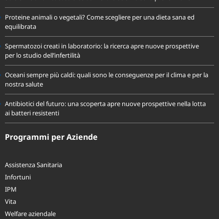
Sole e melanoma: cosa dice davvero la scienza sulla prevenzione
Proteine animali o vegetali? Come scegliere per una dieta sana ed
equilibrata
Spermatozoi creati in laboratorio: la ricerca apre nuove prospettive
per lo studio dell’infertilità
Oceani sempre più caldi: quali sono le conseguenze per il clima e per la
nostra salute
Antibiotici del futuro: una scoperta apre nuove prospettive nella lotta
ai batteri resistenti
Programmi per Aziende
Assistenza Sanitaria
Infortuni
IPM
Vita